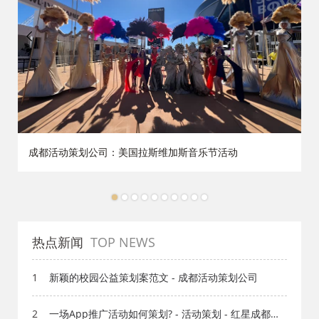
成都活动策划公司：美国拉斯维加斯音乐节活动
1
2
3
4
5
6
7
8
9
10
热点新闻
TOP NEWS
1
新颖的校园公益策划案范文 - 成都活动策划公司
2
一场App推广活动如何策划? - 活动策划 - 红星成都活