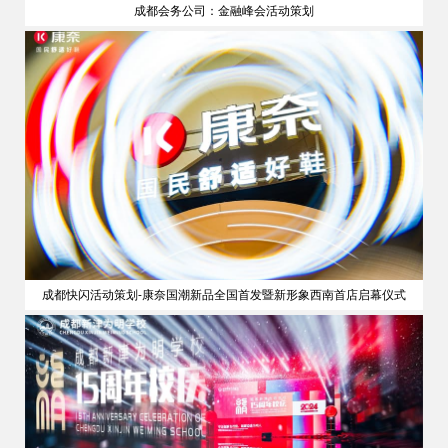
成都会务公司：金融峰会活动策划
策划
成都快闪活动策划-康奈国潮新品全国首发暨新形象西南首店启幕仪式
公