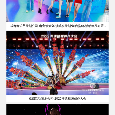
划
成都音乐节策划公司-电音节策划/演唱会策划/舞台搭建/活动氛围布置/
明星艺人网红邀请
成都活动策划公司-2025非遗视频创作大会