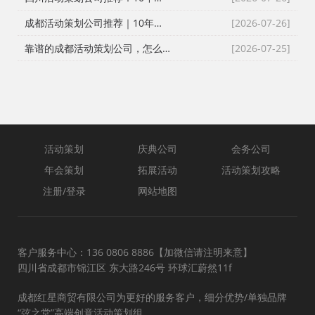
成都活动策划公司推荐｜10年实战团队！全流程一站式庆典演艺搭建服务
[2026-07-26]
靠谱的成都活动策划公司，怎么选？
[2026-07-25]
活动策划
庆典公司
会务公司
年会策划
拓展活动
活动策划攻略
注册/登录
网站地图
客户服务中心：136 0806 8886【加微信请注明来意】
四川省成都市锦江区 东大路246号 环球汇蔚然11f
成都红星商贸有限公司为更好的服务客户，细分优势/单独品牌
“弦之堂”高端创意活动策划组