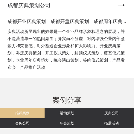
成都庆典策划公司
成都开业庆典策划、成都开盘庆典策划、成都周年庆典
策划、成都启动仪式策划、成都揭幕仪式策划、成都开
庆典活动所呈现出的效果是一个企业品牌形象和理念的展现，并
工仪式策划、成都竣工仪式策划、成都封顶仪式策划、
不是营造单一的热闹氛围；务实而不务虚，对内增强企业内部凝
成都奠基仪式策划、成都签约仪式策划、成都挂牌仪式
聚力和荣誉感，对外塑造企业形象和扩大影响力。开业庆典策
策划、成都揭牌仪式策划、成都颁奖典礼策划
划，乔迁庆典策划，开工仪式策划，封顶仪式策划，奠基仪式策
划，企业周年庆典策划，晚会演出策划，签约仪式策划，产品发
布会，产品推广活动
案例分享
推荐案例
活动策划
庆典公司
会务公司
年会策划
拓展活动