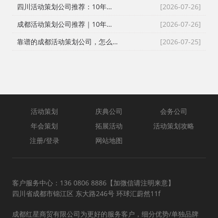
四川活动策划公司推荐：10年本土实操经验，帮你选到靠谱服务商
[2026-07-26]
成都活动策划公司推荐｜10年实战团队！全流程一站式庆典演艺搭建服务
[2026-07-26]
靠谱的成都活动策划公司，怎么选？
[2026-07-25]
活动策划
庆典公司
会务公司
年会策划
拓展活动
活动策划攻略
注册/登录
网站地图
客户服务中心：136 0806 8886【加微信请注明来意】
四川省成都市锦江区 东大路246号 环球汇蔚然11f
成都红星商贸有限公司为更好的服务客户，细分优势/单独品牌