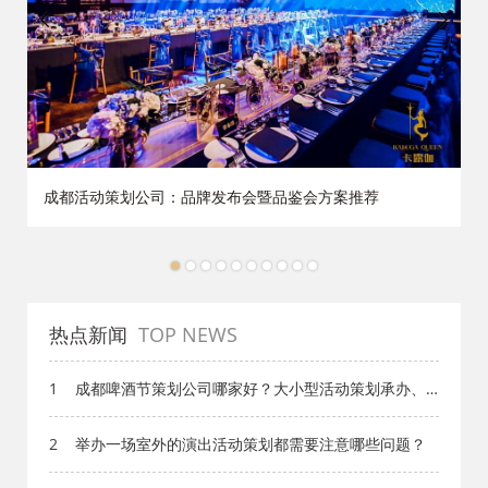
成都活动策划公司：品牌发布会暨品鉴会方案推荐
1
2
3
4
5
6
7
8
9
10
热点新闻
TOP NEWS
1
成都啤酒节策划公司哪家好？大小型活动策划承办、
户外嘉年华执行、主题节庆活动专业团队强烈推荐 |
覆盖武侯锦江金牛成华龙泉温江新都郫都及川西高原
2
举办一场室外的演出活动策划都需要注意哪些问题？
全川