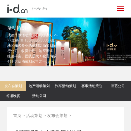
活动策划
成都市做活动策划公司哪家好？-
>>红星( ☏:136 0806 8886 )四川
地区知名专业的成都活动策划执
行公司。收费合理、响应迅速、
经验丰富、团队强大！被誉为成
都十大活动策划公司之一。
发布会策划
地产活动策划
汽车活动策划
赛事活动策划
演艺公司
答谢晚宴
活动公司
首页
>
活动策划
>
发布会策划
>