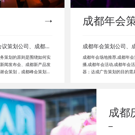
成都年会
会议策划公司、成都新
成都年会策划公司、
成都经销商会议策划、
都年会节目表演、成
务策划的原则是围绕如何实
成都年会场地推荐,成都年会
颁奖会策划、成都客户
成都年会布置公司，
新闻发布会、成都新产品发
播,成都年会活动,成都年会
谢会策划，成都峰会策划公
器；达成广告策划的目的需
都年会策划、成都会议
演，年会节目创意节
瓦，二是要实现短期营销目
会致辞发言稿，年会
了其独一性。
成都