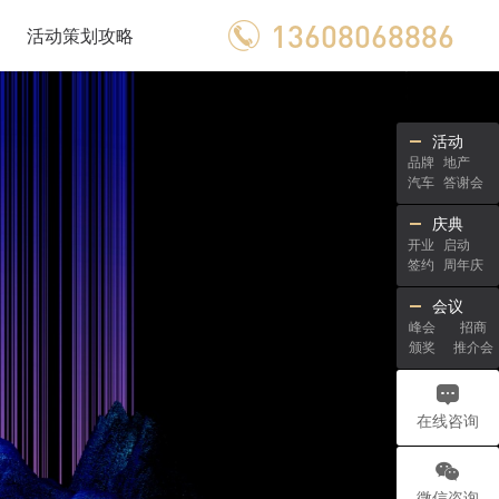
13608068886
活动策划攻略
活动
品牌
地产
汽车
答谢会
庆典
开业
启动
签约
周年庆
会议
峰会
招商
颁奖
推介会
在线咨询
微信咨询