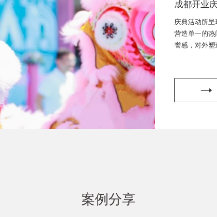
成都开业
典策划、
庆典活动所呈
都开工仪
营造单一的热
誉感，对外塑
策划、成
划，开工仪式
挂牌仪式
划，晚会演出
划
案例分享