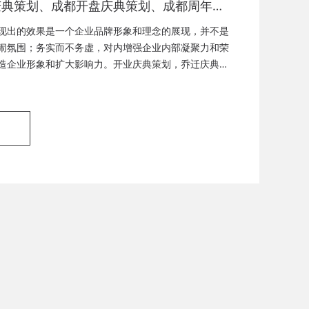
庆典策划、成都开盘庆典策划、成都周年庆
成都启动仪式策划、成都揭幕仪式策划、成
现出的效果是一个企业品牌形象和理念的展现，并不是
式策划、成都竣工仪式策划、成都封顶仪式
闹氛围；务实而不务虚，对内增强企业内部凝聚力和荣
造企业形象和扩大影响力。开业庆典策划，乔迁庆典策
都奠基仪式策划、成都签约仪式策划、成都
策划，封顶仪式策划，奠基仪式策划，企业周年庆典策
策划、成都揭牌仪式策划、成都颁奖典礼策
策划，签约仪式策划，产品发布会，产品推广活动