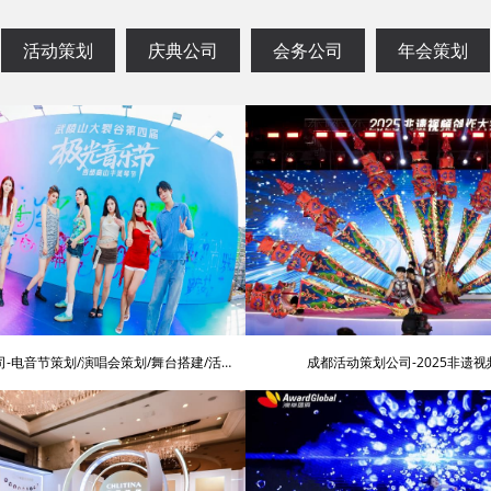
活动策划
庆典公司
会务公司
年会策划
-电音节策划/演唱会策划/舞台搭建/活动
成都活动策划公司-2025非遗
围布置/明星艺人网红邀请