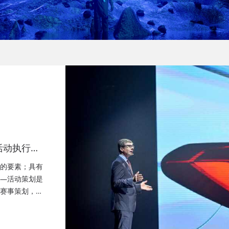
活动执行公
策划公司、
的要素；具有
—活动策划是
赛事策划，成
晚会策划、成
务、快闪路演