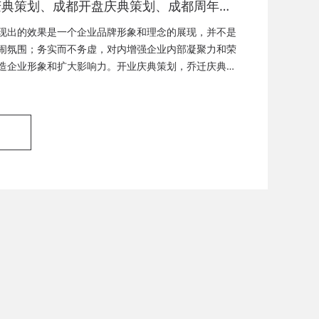
庆典策划、成都开盘庆典策划、成都周年庆
成都启动仪式策划、成都揭幕仪式策划、成
现出的效果是一个企业品牌形象和理念的展现，并不是
式策划、成都竣工仪式策划、成都封顶仪式
闹氛围；务实而不务虚，对内增强企业内部凝聚力和荣
造企业形象和扩大影响力。开业庆典策划，乔迁庆典策
都奠基仪式策划、成都签约仪式策划、成都
策划，封顶仪式策划，奠基仪式策划，企业周年庆典策
策划、成都揭牌仪式策划、成都颁奖典礼策
策划，签约仪式策划，产品发布会，产品推广活动