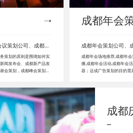
成都年会
会议策划公司、成都新
成都年会策划公司、
成都经销商会议策划、
都年会节目表演、成
务策划的原则是围绕如何实
成都年会场地推荐,成都年会
颁奖会策划、成都客户
成都年会布置公司，
新闻发布会、成都新产品发
播,成都年会活动,成都年会
谢会策划，成都峰会策划公
器；达成广告策划的目的需
都年会策划、成都会议
演，年会节目创意节
瓦，二是要实现短期营销目
会致辞发言稿，年会
了其独一性。
成都