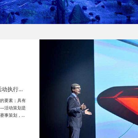
活动执行公
策划公司、
的要素；具有
—活动策划是
赛事策划，成
晚会策划、成
务、快闪路演