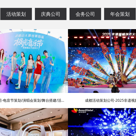
活动策划
庆典公司
会务公司
年会策划
-电音节策划/演唱会策划/舞台搭建/活动
成都活动策划公司-2025非遗
围布置/明星艺人网红邀请