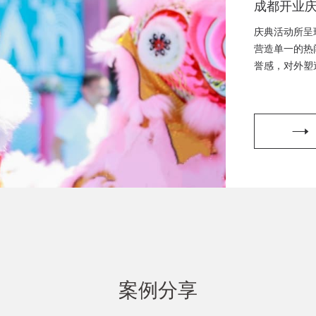
成都开业
典策划、
庆典活动所呈
都开工仪
营造单一的热
誉感，对外塑
策划、成
划，开工仪式
挂牌仪式
划，晚会演出
划
案例分享