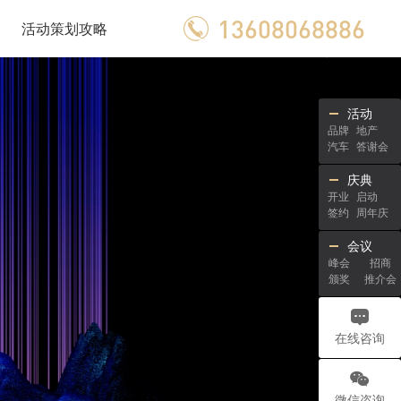
13608068886
活动策划攻略
活动
品牌
地产
汽车
答谢会
庆典
开业
启动
签约
周年庆
会议
峰会
招商
颁奖
推介会
在线咨询
微信咨询