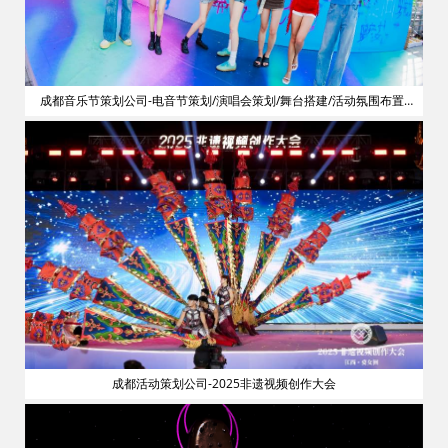
划
成都音乐节策划公司-电音节策划/演唱会策划/舞台搭建/活动氛围布置/
明星艺人网红邀请
成都活动策划公司-2025非遗视频创作大会