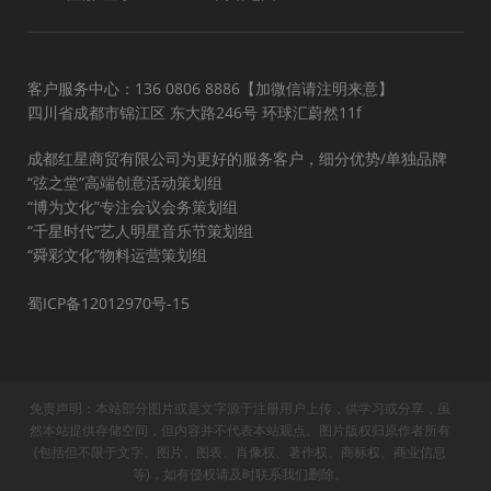
客户服务中心：136 0806 8886【加微信请注明来意】
四川省成都市锦江区 东大路246号 环球汇蔚然11f
成都红星商贸有限公司为更好的服务客户，细分优势/单独品牌
“弦之堂”高端创意活动策划组
“博为文化”专注会议会务策划组
“千星时代”艺人明星音乐节策划组
“舜彩文化”物料运营策划组
蜀ICP备12012970号-15
免责声明：本站部分图片或是文字源于注册用户上传，供学习或分享，虽
然本站提供存储空间，但内容并不代表本站观点。图片版权归原作者所有
(包括但不限于文字、图片、图表、肖像权、著作权、商标权、商业信息
等)，如有侵权请及时联系我们删除。