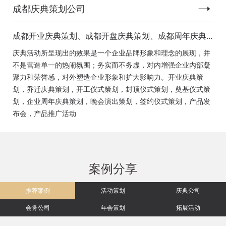
成都庆典策划公司
成都开业庆典策划、成都开盘庆典策划、成都周年庆典
策划、成都启动仪式策划、成都揭幕仪式策划、成都开
庆典活动所呈现出的效果是一个企业品牌形象和理念的展现，并
工仪式策划、成都竣工仪式策划、成都封顶仪式策划、
不是营造单一的热闹氛围；务实而不务虚，对内增强企业内部凝
成都奠基仪式策划、成都签约仪式策划、成都挂牌仪式
聚力和荣誉感，对外塑造企业形象和扩大影响力。开业庆典策
策划、成都揭牌仪式策划、成都颁奖典礼策划
划，乔迁庆典策划，开工仪式策划，封顶仪式策划，奠基仪式策
划，企业周年庆典策划，晚会演出策划，签约仪式策划，产品发
布会，产品推广活动
案例分享
推荐案例
活动策划
庆典公司
会务公司
年会策划
拓展活动