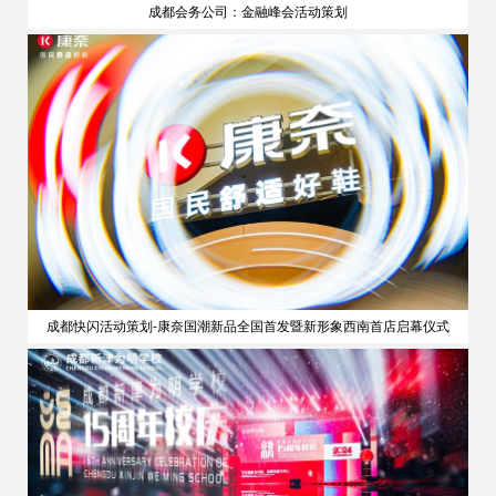
成都会务公司：金融峰会活动策划
策划
成都快闪活动策划-康奈国潮新品全国首发暨新形象西南首店启幕仪式
公