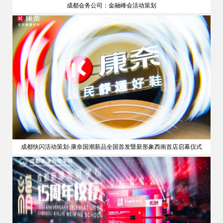
成都会务公司：金融峰会活动策划
策划
成都快闪活动策划-康奈国潮新品全国首发暨新形象西南首店启幕仪式
公