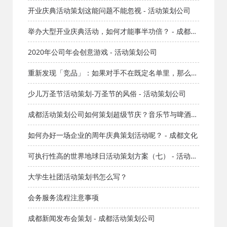
开业庆典活动策划这能问题不能忽视 - 活动策划公司
举办大型开业庆典活动，如何才能事半功倍？ - 成都文
化
2020年公司年会创意游戏 - 活动策划公司
重新发现「竞品」：如果对手不在既定名单里，那么他
们在哪？ - 成都广告公司
少儿万圣节活动策划-万圣节的风俗 - 活动策划公司
成都活动策划公司如何策划超级节庆？音乐节与啤酒节
融合、多业态联动、城市品牌赋能专业解析 | 覆盖武侯
如何办好一场企业的周年庆典策划活动呢？ - 成都文化
锦江金牛成华龙泉温江新都郫都及川西高原全川
可执行性高的世界地球日活动策划方案（七） - 活动策
划 - 红星成都活动公司
大学生社团活动策划书怎么写？
会务服务流程注意事项
成都新闻发布会策划 - 成都活动策划公司