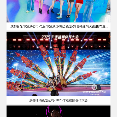
划
成都音乐节策划公司-电音节策划/演唱会策划/舞台搭建/活动氛围布置/
明星艺人网红邀请
成都活动策划公司-2025非遗视频创作大会