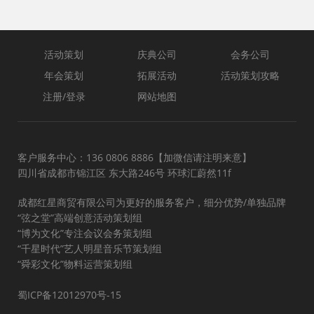
活动策划
庆典公司
会务公司
年会策划
拓展活动
活动策划攻略
注册/登录
网站地图
客户服务中心：136 0806 8886【加微信请注明来意】
四川省成都市锦江区 东大路246号 环球汇蔚然11f
成都红星商贸有限公司为更好的服务客户，细分优势/单独品牌
“弦之堂”高端创意活动策划组
“博为文化”专注会议会务策划组
“千星时代”艺人明星音乐节策划组
“舜彩文化”物料运营策划组
蜀ICP备12012970号-15