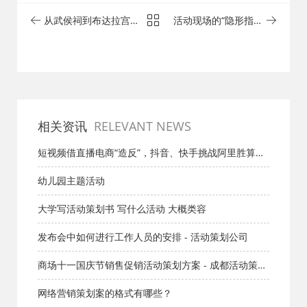
从武侯祠到布达拉宫：
活动现场的“隐形指挥
成都红星活动策划公司
官”：成都做活动，为什
的桁架与舞台搭出了“四
么高难度项目只认这
川半径”
帮“设备狂人”？
相关资讯
RELEVANT NEWS
短视频借直播电商“造反”，抖音、快手挑战阿里胜算几
何？ - 成都广告公司
幼儿园主题活动
大学写活动策划书 写什么活动 大概类容
发布会中如何进行工作人员的安排 - 活动策划公司
商场十一国庆节销售促销活动策划方案 - 成都活动策划
公司
网络营销策划案的格式有哪些？