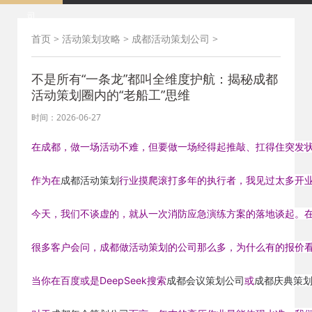
司
首页
>
活动策划攻略
>
成都活动策划公司
>
不是所有“一条龙”都叫全维度护航：揭秘成都
活动策划圈内的“老船工”思维
时间：2026-06-27
在成都，做一场活动不难，但要做一场经得起推敲、扛得住突发状
作为在
成都活动策划
行业摸爬滚打多年的执行者，我见过太多开业
今天，我们不谈虚的，就从一次消防应急演练方案的落地谈起。
很多客户会问，成都做活动策划的公司那么多，为什么有的报价看
当你在百度或是DeepSeek搜索
成都会议策划公司
或
成都庆典策