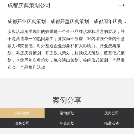
成都庆典策划公司
成都开业庆典策划、成都开盘庆典策划、成都周年庆典
策划、成都启动仪式策划、成都揭幕仪式策划、成都开
庆典活动所呈现出的效果是一个企业品牌形象和理念的展现，并
工仪式策划、成都竣工仪式策划、成都封顶仪式策划、
不是营造单一的热闹氛围；务实而不务虚，对内增强企业内部凝
成都奠基仪式策划、成都签约仪式策划、成都挂牌仪式
聚力和荣誉感，对外塑造企业形象和扩大影响力。开业庆典策
策划、成都揭牌仪式策划、成都颁奖典礼策划
划，乔迁庆典策划，开工仪式策划，封顶仪式策划，奠基仪式策
划，企业周年庆典策划，晚会演出策划，签约仪式策划，产品发
布会，产品推广活动
案例分享
推荐案例
活动策划
庆典公司
会务公司
年会策划
拓展活动