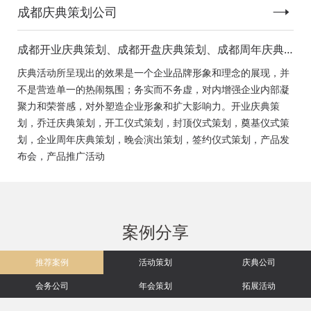
成都庆典策划公司
成都开业庆典策划、成都开盘庆典策划、成都周年庆典
策划、成都启动仪式策划、成都揭幕仪式策划、成都开
庆典活动所呈现出的效果是一个企业品牌形象和理念的展现，并
工仪式策划、成都竣工仪式策划、成都封顶仪式策划、
不是营造单一的热闹氛围；务实而不务虚，对内增强企业内部凝
成都奠基仪式策划、成都签约仪式策划、成都挂牌仪式
聚力和荣誉感，对外塑造企业形象和扩大影响力。开业庆典策
策划、成都揭牌仪式策划、成都颁奖典礼策划
划，乔迁庆典策划，开工仪式策划，封顶仪式策划，奠基仪式策
划，企业周年庆典策划，晚会演出策划，签约仪式策划，产品发
布会，产品推广活动
案例分享
推荐案例
活动策划
庆典公司
会务公司
年会策划
拓展活动