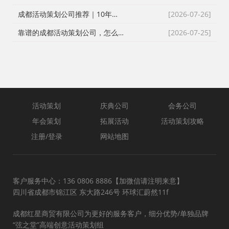
成都活动策划公司推荐｜10年实战团队！全流程一站式庆典演艺搭建服务
[2026-07-26]
靠谱的成都活动策划公司，怎么选？
[2026-07-25]
活动策划
庆典公司
会务公司
年会策划
拓展活动
活动策划攻略
注册/登录
网站地图
客户服务中心：136 0806 8886【加微信请注明来意】
四川省成都市锦江区 东大路246号 环球汇蔚然11f
成都红星商贸有限公司为更好的服务客户，细分优势/单独品牌
“弦之堂”高端创意活动策划组