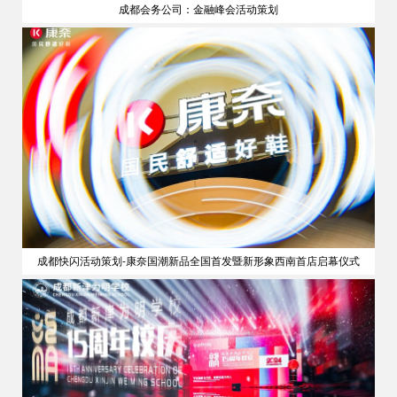
成都会务公司：金融峰会活动策划
策划
成都快闪活动策划-康奈国潮新品全国首发暨新形象西南首店启幕仪式
公