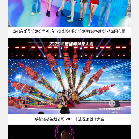
划
成都音乐节策划公司-电音节策划/演唱会策划/舞台搭建/活动氛围布置/
明星艺人网红邀请
成都活动策划公司-2025非遗视频创作大会