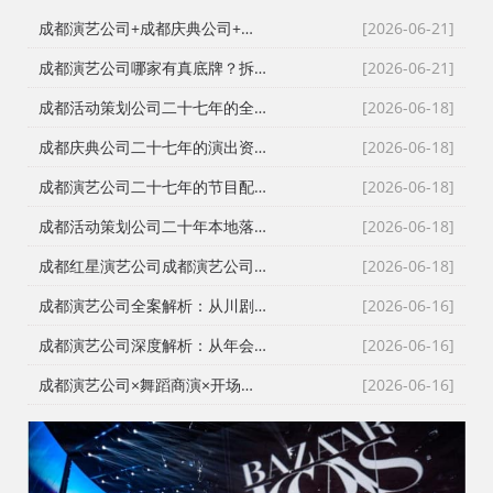
成都演艺公司+成都庆典公司+成都节目演出：成都活动执行公司不会告诉你的节目编排门道
[2026-06-21]
成都演艺公司哪家有真底牌？拆解成都节目表演背后的设备与人员调度暗坑
[2026-06-21]
成都活动策划公司二十七年的全域服务半径：从武侯区到甘孜州的演出资源调度
[2026-06-18]
成都庆典公司二十七年的演出资源清单：从模特礼仪到舞龙舞狮的选配逻辑
[2026-06-18]
成都演艺公司二十七年的节目配置笔记：从魔术变脸到泡泡秀的落地适配
[2026-06-18]
成都活动策划公司二十年本地落地笔记：从红星商贸到自有工厂的舞台搭建逻辑
[2026-06-18]
成都红星演艺公司成都演艺公司、成都商演公司、成都演出公司、成都庆典演艺公司，迎宾小提琴、军乐、舞狮打造大气成都节目表演
[2026-06-18]
成都演艺公司全案解析：从川剧变脸到乐队商演，一站式演出团队如何撑起整场活动？
[2026-06-16]
成都演艺公司深度解析：从年会舞蹈商演到车展礼仪模特，如何组队才能不翻车？
[2026-06-16]
成都演艺公司×舞蹈商演×开场舞×礼仪模特：二十年老策划的演艺排雷账本，那些年舞台上翻车的血泪教训
[2026-06-16]