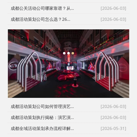
成都公关活动公司哪家靠谱？从大屏灯光音箱搭建到演艺演出团队，一文讲透
[2026-06-03]
成都活动策划公司怎么选？26年老牌公司的选品标准与避坑指南
[2026-06-03]
1
2
3
成都活动策划公司如何管理演艺演出团队？节目编排、技术融合、大屏灯光音箱搭建专业解析 | 覆盖武侯锦江金牛成华龙泉温江新都郫都及川西高原全川
[2026-06-03]
成都活动策划执行揭秘：演艺演出团队与大屏灯光音箱搭建的硬核标准
[2026-06-03]
成都全域活动策划承办流程详解！四川大小活动落地实操攻略
[2026-05-31]