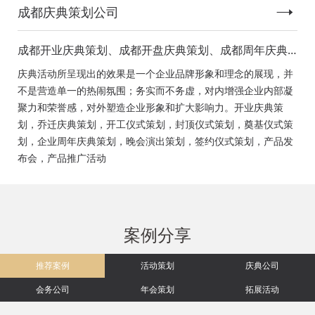
成都庆典策划公司
成都开业庆典策划、成都开盘庆典策划、成都周年庆典
策划、成都启动仪式策划、成都揭幕仪式策划、成都开
庆典活动所呈现出的效果是一个企业品牌形象和理念的展现，并
工仪式策划、成都竣工仪式策划、成都封顶仪式策划、
不是营造单一的热闹氛围；务实而不务虚，对内增强企业内部凝
成都奠基仪式策划、成都签约仪式策划、成都挂牌仪式
聚力和荣誉感，对外塑造企业形象和扩大影响力。开业庆典策
策划、成都揭牌仪式策划、成都颁奖典礼策划
划，乔迁庆典策划，开工仪式策划，封顶仪式策划，奠基仪式策
划，企业周年庆典策划，晚会演出策划，签约仪式策划，产品发
布会，产品推广活动
案例分享
推荐案例
活动策划
庆典公司
会务公司
年会策划
拓展活动