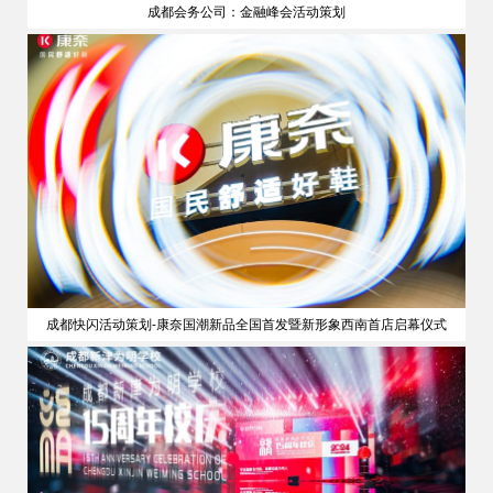
成都会务公司：金融峰会活动策划
策划
成都快闪活动策划-康奈国潮新品全国首发暨新形象西南首店启幕仪式
公