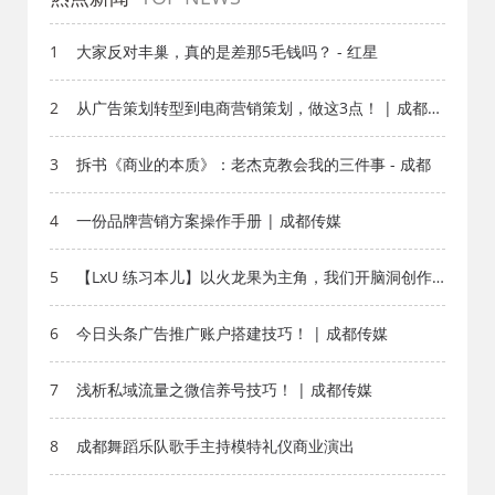
1
大家反对丰巢，真的是差那5毛钱吗？ - 红星
2
从广告策划转型到电商营销策划，做这3点！ | 成都传
媒
3
拆书《商业的本质》：老杰克教会我的三件事 - 成都
4
一份品牌营销方案操作手册 | 成都传媒
5
【LxU 练习本儿】以火龙果为主角，我们开脑洞创作
了下 - 红星
6
今日头条广告推广账户搭建技巧！ | 成都传媒
7
浅析私域流量之微信养号技巧！ | 成都传媒
8
成都舞蹈乐队歌手主持模特礼仪商业演出