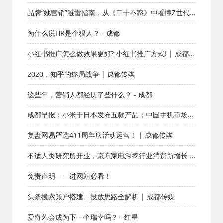
品牌“她营销”避雷指南，从《二十不惑》中看懂Z世代
女性 - 红星
为什么说HR是个狠人？ - 成都
小红书推广怎么做效果更好? 小红书推广方式! | 成都传
媒
2020，知乎的终局战争 | 成都传媒
这些年，营销人都经历了些什么？ - 成都
成都早报：小米于日本发布五款产品；中国手机市场华
为独秀 | 成都传媒
复盘网易严选411周年庆活动运营！ | 成都传媒
不适人类研究所开业，京东家电深挖行业消费新增长 -
成都
免责声明——进网站必看！
头条搜索账户搭建、投放思路全解析 | 成都传媒
爱奇艺会成为下一个瑞幸吗？ - 红星