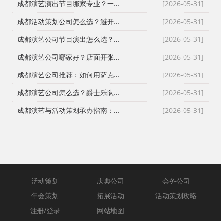
成都演艺演出节目哪家专业？一站式活动演艺策划承办解决方案
[2026-05-31]
成都活动策划公司怎么选？避开90%活动翻车误区【四川全区域通用攻略】
[2026-05-31]
成都演艺公司节目演出怎么选？从舞蹈到民乐坊，一篇搞定所有活动配节目
[2026-05-31]
成都演艺公司哪家好？店面开张与商业促销必看：魔术、变脸、小丑互动引爆全场！
[2026-05-31]
成都演艺公司推荐：如何用萨克斯、小提琴与女子民乐坊打造极致高端宴会氛围？
[2026-05-31]
成都演艺公司怎么选？爵士乐队、女子民乐坊、舞蹈歌手全解析及活动策划承办避坑攻略
[2026-05-31]
成都演艺与活动策划承办指南：从歌手演出到全域落地的服务方案
[2026-05-31]
活动策划
庆典公司
会务公司
年会策划
拓展活动
活动策划攻略
注册/登录
网站地图