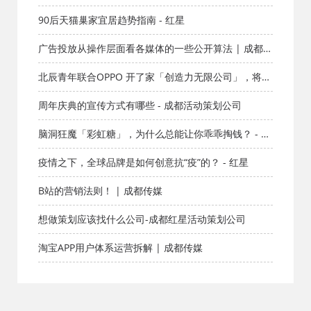
90后天猫巢家宜居趋势指南 - 红星
广告投放从操作层面看各媒体的一些公开算法 | 成都传
媒
北辰青年联合OPPO 开了家「创造力无限公司」，将有
趣进行到底 - 成都
周年庆典的宣传方式有哪些 - 成都活动策划公司
脑洞狂魔「彩虹糖」，为什么总能让你乖乖掏钱？ - 成
都
疫情之下，全球品牌是如何创意抗“疫”的？ - 红星
B站的营销法则！ | 成都传媒
想做策划应该找什么公司-成都红星活动策划公司
淘宝APP用户体系运营拆解 | 成都传媒