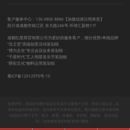
客户服务中心：136 0806 8886【加微信请注明来意】
四川省成都市锦江区 东大路246号 环球汇蔚然11f
成都红星商贸有限公司为更好的服务客户，细分优势/单独品牌
“弦之堂”高端创意活动策划组
“博为文化”专注会议会务策划组
“千星时代”艺人明星音乐节策划组
“舜彩文化”物料运营策划组
蜀ICP备12012970号-15
免责声明：本站部分图片或是文字源于注册用户上传，供学习或分享，虽
然本站提供存储空间，但内容并不代表本站观点。图片版权归原作者所有
(包括但不限于文字、图片、图表、肖像权、著作权、商标权、商业信息
等)，如有侵权请及时联系我们删除。