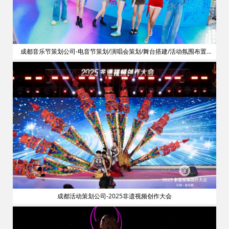
划
成都音乐节策划公司-电音节策划/演唱会策划/舞台搭建/活动氛围布置/
明星艺人网红邀请
成都活动策划公司-2025非遗视频创作大会