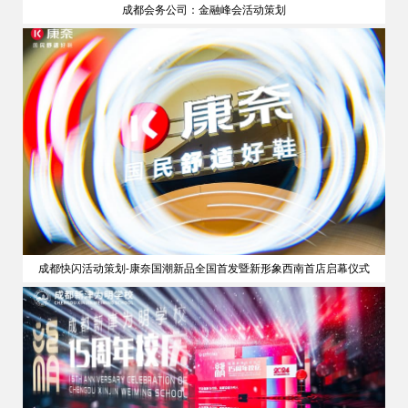
成都会务公司：金融峰会活动策划
策划
成都快闪活动策划-康奈国潮新品全国首发暨新形象西南首店启幕仪式
公