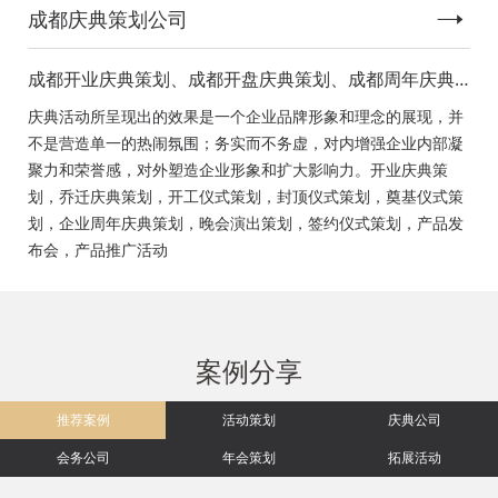
成都庆典策划公司
成都开业庆典策划、成都开盘庆典策划、成都周年庆典
策划、成都启动仪式策划、成都揭幕仪式策划、成都开
庆典活动所呈现出的效果是一个企业品牌形象和理念的展现，并
工仪式策划、成都竣工仪式策划、成都封顶仪式策划、
不是营造单一的热闹氛围；务实而不务虚，对内增强企业内部凝
成都奠基仪式策划、成都签约仪式策划、成都挂牌仪式
聚力和荣誉感，对外塑造企业形象和扩大影响力。开业庆典策
策划、成都揭牌仪式策划、成都颁奖典礼策划
划，乔迁庆典策划，开工仪式策划，封顶仪式策划，奠基仪式策
划，企业周年庆典策划，晚会演出策划，签约仪式策划，产品发
布会，产品推广活动
案例分享
推荐案例
活动策划
庆典公司
会务公司
年会策划
拓展活动