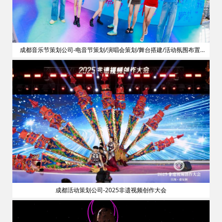
划
成都音乐节策划公司-电音节策划/演唱会策划/舞台搭建/活动氛围布置/
明星艺人网红邀请
成都活动策划公司-2025非遗视频创作大会