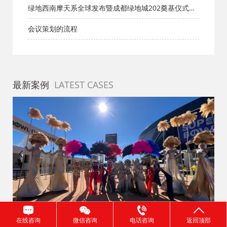
绿地西南摩天系全球发布暨成都绿地城202奠基仪式，
届时，有哪些相关人物来共同见证？
会议策划的流程
最新案例
LATEST CASES
在线咨询
微信咨询
电话咨询
返回顶部