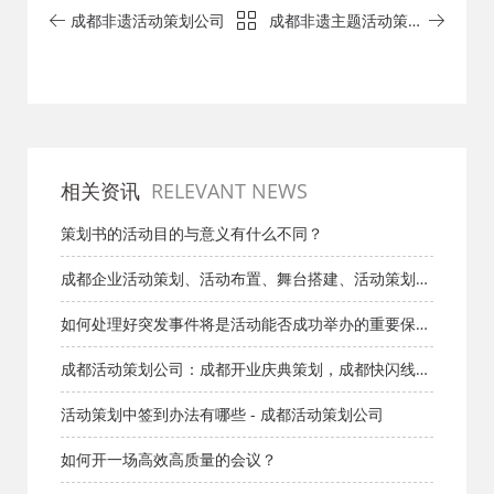
成都非遗活动策划公司
成都非遗主题活动策划
公司：四川非物质文化
遗产保护宣传活动执行
团队
相关资讯
RELEVANT NEWS
策划书的活动目的与意义有什么不同？
成都企业活动策划、活动布置、舞台搭建、活动策划、
音响灯光设备
如何处理好突发事件将是活动能否成功举办的重要保障
- 成都文化
成都活动策划公司：成都开业庆典策划，成都快闪线下
活动执行，成都启动仪式策划，成都签约仪式策划
活动策划中签到办法有哪些 - 成都活动策划公司
如何开一场高效高质量的会议？