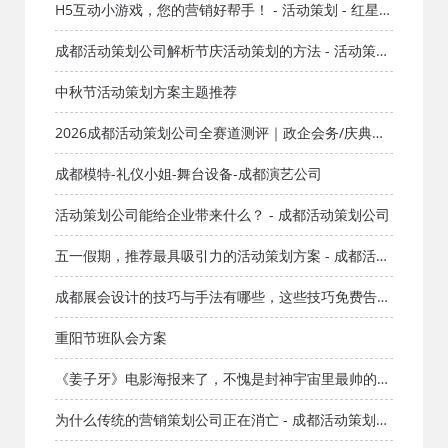
H5互动小游戏，您的营销好帮手！ - 活动策划 - 红星成
都活动公司
成都活动策划公司解析节庆活动策划的方法 - 活动策划
公司
中秋节活动策划方案主题推荐
2026成都活动策划公司全赛道测评｜政企会务/庆典年
会/潮流创意优选避坑指南
成都模特-礼仪小姐-舞台设备-成都演艺公司
活动策划公司能给企业带来什么？ - 成都活动策划公司
五一假期，推荐最具吸引力的活动策划方案 - 成都活动
策划公司
成都展会设计的技巧与手法有哪些，这些技巧免费告诉
你 - 成都文化
重阳节班队会方案
《姜子牙》电影海报来了，不愧是封神宇宙里最帅的大
叔！ - 成都广告公司
为什么传统的营销策划公司正在消亡 - 成都活动策划公