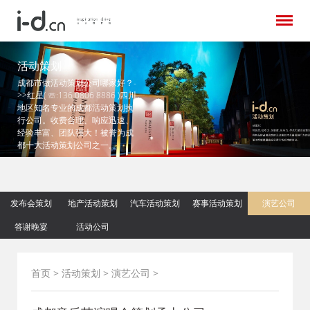
活动策划
成都市做活动策划公司哪家好？-
>>红星( ☏:136 0806 8886 )四川
地区知名专业的成都活动策划执
行公司。收费合理、响应迅速、
经验丰富、团队强大！被誉为成
都十大活动策划公司之一。
发布会策划
地产活动策划
汽车活动策划
赛事活动策划
演艺公司
答谢晚宴
活动公司
首页
>
活动策划
>
演艺公司
>