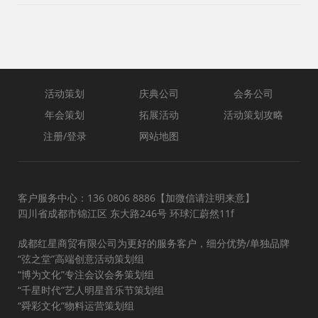
活动策划
庆典公司
会务公司
年会策划
拓展活动
活动策划攻略
注册/登录
网站地图
客户服务中心：136 0806 8886【加微信请注明来意】
四川省成都市锦江区 东大路246号 环球汇蔚然11f
成都红星商贸有限公司为更好的服务客户，细分优势/单独品牌
“弦之堂”高端创意活动策划组
“博为文化”专注会议会务策划组
“千星时代”艺人明星音乐节策划组
“舜彩文化”物料运营策划组