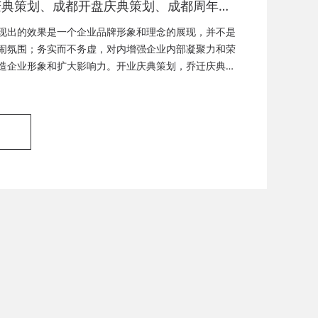
庆典策划、成都开盘庆典策划、成都周年庆
成都启动仪式策划、成都揭幕仪式策划、成
现出的效果是一个企业品牌形象和理念的展现，并不是
式策划、成都竣工仪式策划、成都封顶仪式
闹氛围；务实而不务虚，对内增强企业内部凝聚力和荣
造企业形象和扩大影响力。开业庆典策划，乔迁庆典策
都奠基仪式策划、成都签约仪式策划、成都
策划，封顶仪式策划，奠基仪式策划，企业周年庆典策
策划、成都揭牌仪式策划、成都颁奖典礼策
策划，签约仪式策划，产品发布会，产品推广活动