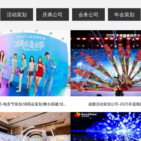
活动策划
庆典公司
会务公司
年会策划
-电音节策划/演唱会策划/舞台搭建/活动
成都活动策划公司-2025非遗
围布置/明星艺人网红邀请