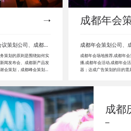
成都年会
会议策划公司、成都新
成都年会策划公司、
成都经销商会议策划、
都年会节目表演、成
务策划的原则是围绕如何实
成都年会场地推荐,成都年会
颁奖会策划、成都客户
成都年会布置公司，
新闻发布会、成都新产品发
播,成都年会活动,成都年会
谢会策划，成都峰会策划公
器；达成广告策划的目的需
都年会策划、成都会议
演，年会节目创意节
瓦，二是要实现短期营销目
会致辞发言稿，年会
了其独一性。
成都