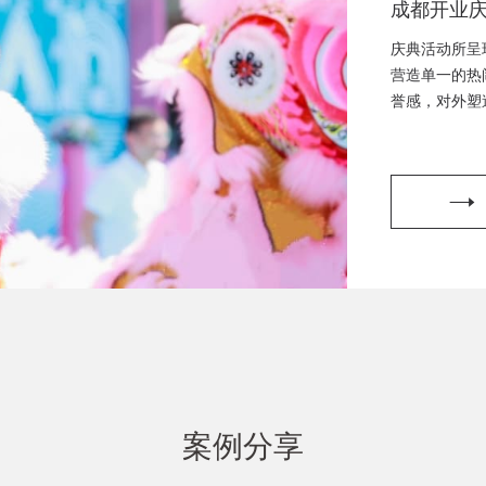
成都开业
典策划、
庆典活动所呈
都开工仪
营造单一的热
誉感，对外塑
策划、成
划，开工仪式
挂牌仪式
划，晚会演出
划
案例分享