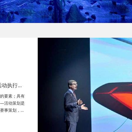
活动执行公
策划公司、
的要素；具有
—活动策划是
赛事策划，成
晚会策划、成
务、快闪路演