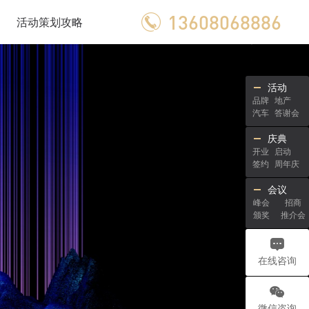
13608068886
活动策划攻略
活动
品牌
地产
汽车
答谢会
庆典
开业
启动
签约
周年庆
会议
峰会
招商
颁奖
推介会
在线咨询
微信咨询