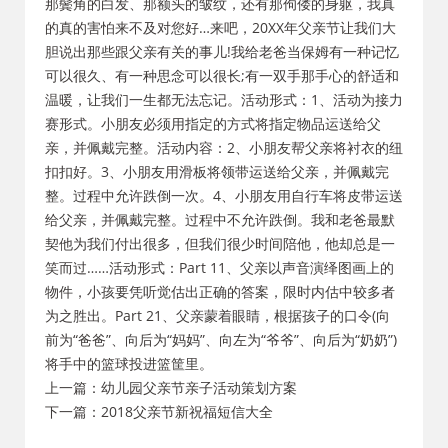
那鬓角的白发、那额头的皱纹，还有那佝偻的身躯，我真
的真的害怕来不及对您好…来吧，20XX年父亲节让我们大
胆说出那些跟父亲有关的事儿!我给老爸当保姆有一种记忆
可以很久、有一种思念可以很长;有一双手那手心的舒适和
温暖，让我们一生都无法忘记。活动形式：1、活动为接力
赛形式。小朋友必须用指定的方式将指定物品运送给父
亲，并佩戴完整。活动内容：2、小朋友帮父亲将衬衣的纽
扣扣好。3、小朋友用滑板将领带运送给父亲，并佩戴完
整。过程中允许跌倒一次。4、小朋友用自行车将皮带运送
给父亲，并佩戴完整。过程中不允许跌倒。我和老爸最默
契他为我们付出很多，但我们很少时间陪他，他却总是一
笑而过……活动形式：Part 11、父亲以声音演绎图画上的
物件，小孩要凭听觉估出正确的答案，限时内估中较多者
为之胜出。Part 21、父亲蒙着眼睛，根据孩子的口令(向
前为“爸爸”、向后为“妈妈”、向左为“爷爷”、向后为“奶奶”)
将手中的篮球投进篮筐里。
上一篇：幼儿园父亲节亲子活动策划方案
下一篇：2018父亲节新祝福短信大全