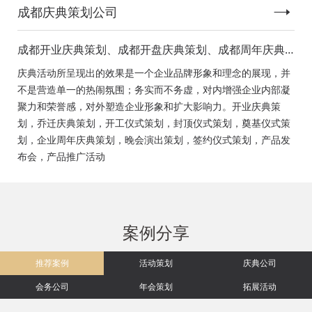
成都庆典策划公司
成都开业庆典策划、成都开盘庆典策划、成都周年庆典
策划、成都启动仪式策划、成都揭幕仪式策划、成都开
庆典活动所呈现出的效果是一个企业品牌形象和理念的展现，并
工仪式策划、成都竣工仪式策划、成都封顶仪式策划、
不是营造单一的热闹氛围；务实而不务虚，对内增强企业内部凝
成都奠基仪式策划、成都签约仪式策划、成都挂牌仪式
聚力和荣誉感，对外塑造企业形象和扩大影响力。开业庆典策
策划、成都揭牌仪式策划、成都颁奖典礼策划
划，乔迁庆典策划，开工仪式策划，封顶仪式策划，奠基仪式策
划，企业周年庆典策划，晚会演出策划，签约仪式策划，产品发
布会，产品推广活动
案例分享
推荐案例
活动策划
庆典公司
会务公司
年会策划
拓展活动