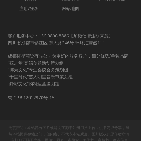
注册/登录
网站地图
客户服务中心：136 0806 8886【加微信请注明来意】
四川省成都市锦江区 东大路246号 环球汇蔚然11f
成都红星商贸有限公司为更好的服务客户，细分优势/单独品牌
“弦之堂”高端创意活动策划组
“博为文化”专注会议会务策划组
“千星时代”艺人明星音乐节策划组
“舜彩文化”物料运营策划组
蜀ICP备12012970号-15
免责声明：本站部分图片或是文字源于注册用户上传，供学习或分享，虽
然本站提供存储空间，但内容并不代表本站观点。图片版权归原作者所有
(包括但不限于文字、图片、图表、肖像权、著作权、商标权、商业信息