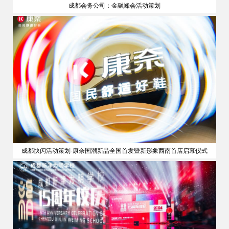
成都会务公司：金融峰会活动策划
策划
成都快闪活动策划-康奈国潮新品全国首发暨新形象西南首店启幕仪式
公