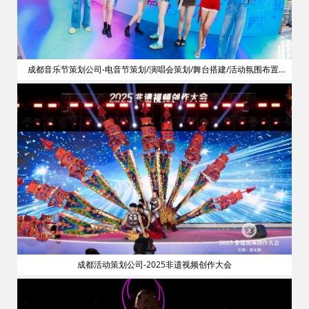
划
成都音乐节策划公司-电音节策划/演唱会策划/舞台搭建/活动氛围布置/
明星艺人网红邀请
成都活动策划公司-2025非遗视频创作大会