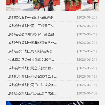
成都展会服务+商业活动策划哪家好？成都活动公司舞台布置演出一体化服务商
[2026-06-23]
成都会议策划公司｜工程开工/奠基/封顶/竣工仪式全案执行，成都会务接待公司搞定政企工程类高严谨度庆典活动
[2026-06-21]
成都活动公司现场拆解：那些藏在桁架与鲜花背后的“执行暗线”
[2026-06-21]
成都会议策划公司和成都会务公司到底差在哪？成都活动公司老策划师的真话
[2026-06-21]
成都会议策划公司+成都会务公司+成都会务服务公司：成都活动公司老策划师不愿公开的执行细节
[2026-06-21]
找成都活动公司怕踩雷？20年资深操盘手拆解宝宝宴与寿宴布置的隐形门槛
[2026-06-21]
成都会议策划公司怎么控流程？从LED大屏幕到沙画定制的全链路避坑指南
[2026-06-21]
成都活动策划公司会议跟拍二十七年的镜头逻辑：从医学会议到年会直播的现场记录
[2026-06-18]
成都会议策划公司的一站式设备配套：从舞台搭建到LED屏的现场逻辑
[2026-06-18]
成都会议策划公司怎么选？成都会务公司与成都活动执行公司全流程服务拆解
[2026-06-10]