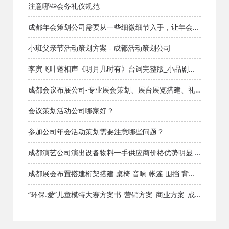
注意哪些会务礼仪规范
成都年会策划公司需要从一些细微细节入手，让年会圆
满成功！
小班父亲节活动策划方案 - 成都活动策划公司
李寅飞叶蓬相声《明月几时有》台词完整版_小品剧本
库_知识库_成都活动公司网_策划网_方案网_文案网_文
成都会议布展公司-专业展会策划、展台展览搭建、礼
档网
仪庆典活动
会议策划活动公司哪家好？
参加公司年会活动策划需要注意哪些问题？
成都演艺公司演出设备物料一手供应商价格优势明显 -
成都活动策划公司
成都展会布置搭建桁架搭建 桌椅 音响 帐篷 围挡 背景
板 舞台 灯光
“环保.爱”儿童模特大赛方案书_营销方案_商业方案_成
都活动公司网_策划网_方案网_文案网_文档网