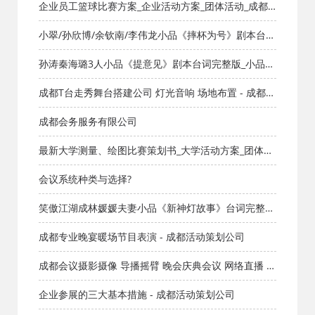
策传递、执行落地专业解析 | 覆盖青羊金牛成华龙泉驿
企业员工篮球比赛方案_企业活动方案_团体活动_成都
郫都简阳及甘孜阿坝凉山全川
活动公司网_策划网_方案网_文案网_文档网
小翠/孙欣博/余钦南/李伟龙小品《摔杯为号》剧本台词
完整版_小品剧本库_知识库_成都活动公司网_策划网_方
孙涛秦海璐3人小品《提意见》剧本台词完整版_小品剧
案网_文案网_文档网
本库_知识库_成都活动公司网_策划网_方案网_文案网_
成都T台走秀舞台搭建公司 灯光音响 场地布置 - 成都活
文档网
动策划公司
成都会务服务有限公司
最新大学测量、绘图比赛策划书_大学活动方案_团体活
动_成都活动公司网_策划网_方案网_文案网_文档网
会议系统种类与选择?
笑傲江湖成林媛媛夫妻小品《新神灯故事》台词完整版
_小品剧本库_知识库_成都活动公司网_策划网_方案网_
成都专业晚宴暖场节目表演 - 成都活动策划公司
文案网_文档网
成都会议摄影摄像 导播摇臂 晚会庆典会议 网络直播 航
拍
企业参展的三大基本措施 - 成都活动策划公司