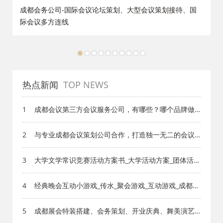
策
成都会务公司-国际会议论坛策划、大型会议策划接待、国
际会议多方连线
1
2
3
4
5
6
7
8
9
10
热点新闻
TOP NEWS
1
成都会议第三方会议服务公司，有哪些？哪个品牌做
得好
2
与专业成都会议策划公司合作，打造独一无二的会议
体验
3
大学文学常识竞赛活动方案书_大学活动方案_团体活动
_成都活动公司网_策划网_方案网_文案网_文档网
4
经典晚会互动小游戏_传水_聚会游戏_互动游戏_成都活
动公司网_策划网_方案网_文案网_文档网
5
成都展会特装搭建、会务策划、开业庆典、舞美演艺
礼模、行业好口碑