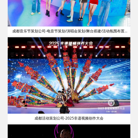
划
成都音乐节策划公司-电音节策划/演唱会策划/舞台搭建/活动氛围布置/
明星艺人网红邀请
成都活动策划公司-2025非遗视频创作大会