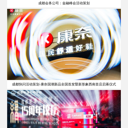
成都会务公司：金融峰会活动策划
策划
成都快闪活动策划-康奈国潮新品全国首发暨新形象西南首店启幕仪式
公