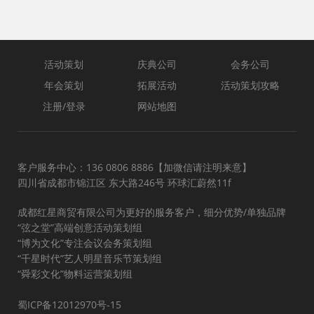
活动策划
庆典公司
会务公司
年会策划
拓展活动
活动策划攻略
注册/登录
网站地图
客户服务中心：136 0806 8886【加微信请注明来意】
四川省成都市锦江区 东大路246号 环球汇蔚然11f
成都红星商贸有限公司为更好的服务客户，细分优势/单独品牌
“弦之堂”高端创意活动策划组
“博为文化”专注会议会务策划组
“千星时代”艺人明星音乐节策划组
“舜彩文化”物料运营策划组
蜀ICP备12012970号-15