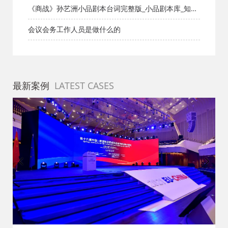
都活动公司网_策划网_方案网_文案网_文档网
《商战》孙艺洲小品剧本台词完整版_小品剧本库_知识
库_成都活动公司网_策划网_方案网_文案网_文档网
会议会务工作人员是做什么的
最新案例
LATEST CASES