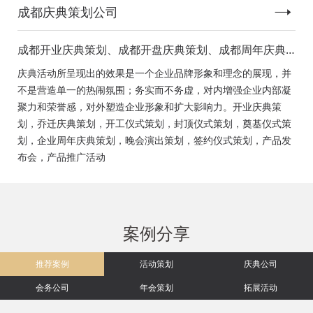
成都庆典策划公司
成都开业庆典策划、成都开盘庆典策划、成都周年庆典
策划、成都启动仪式策划、成都揭幕仪式策划、成都开
庆典活动所呈现出的效果是一个企业品牌形象和理念的展现，并
工仪式策划、成都竣工仪式策划、成都封顶仪式策划、
不是营造单一的热闹氛围；务实而不务虚，对内增强企业内部凝
成都奠基仪式策划、成都签约仪式策划、成都挂牌仪式
聚力和荣誉感，对外塑造企业形象和扩大影响力。开业庆典策
策划、成都揭牌仪式策划、成都颁奖典礼策划
划，乔迁庆典策划，开工仪式策划，封顶仪式策划，奠基仪式策
划，企业周年庆典策划，晚会演出策划，签约仪式策划，产品发
布会，产品推广活动
案例分享
推荐案例
活动策划
庆典公司
会务公司
年会策划
拓展活动