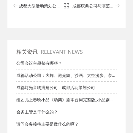
成都大型活动策划公司
成都庆典公司与演艺公
推荐｜会议策划、庆典
司推荐｜开张剪彩、舞
执行、年会演艺一站式
龙舞狮、大型晚会全案
服务
执行
相关资讯
RELEVANT NEWS
公司会议主题都有哪些？
成都活动公司：火舞、激光舞、沙画、太空漫步、杂
技，主持人 - 成都活动策划公司
成都灯光音响搭建公司 - 成都活动策划公司
组团儿上春晚小品《劝架》剧本台词完整版_小品剧本
库_知识库_成都活动公司网_策划网_方案网_文案网_文
会务主管是干什么的？
档网
请问会务接待主要是做什么的啊？