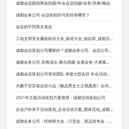
成都会议跟拍商业拍摄/年会会议拍摄/会务/庆典/晚会
成都会务公司-会议的组织与安排有哪些？
会议的不同英文表达
工地文明安全廉政标语大全_标语大全_知识库_成都活
动公司网-策划网,方案网,网站策划,网站计划,策划的爱
成都会议策划公司哪家好？成都会务公司、会议公司推
荐：红星活动专业承办新闻发布会与招商会
成都会务公司-庆典演出-舞台搭建-会展会务-大屏幕灯
光模特礼仪
成都会议策划公司资深团队 承接大型会议 年会活动策
划 提供专业会议接待 成都会务公司一站式服务保障
大鹏于莎莎崔志佳小品《极品男女士之我愿意》台词完
整版_小品剧本库_知识库_成都活动公司网_策划网_方案
2021年主题活动策划方案推荐 - 成都活动策划公司
网_文案网_文档网
企业户外亲子活动策划_企业活动方案_团体活动_成都
活动公司网_策划网_方案网_文案网_文档网
成都会务公司：经销商大会，订货会，新品发布会，舞