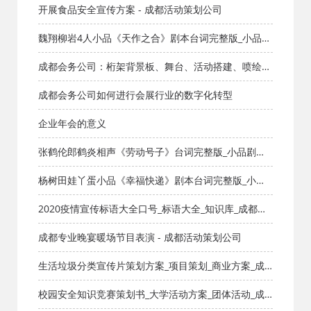
台灯光音响LED屏
开展食品安全宣传方案 - 成都活动策划公司
魏翔柳岩4人小品《天作之合》剧本台词完整版_小品剧
本库_知识库_成都活动公司网_策划网_方案网_文案网_
成都会务公司：桁架背景板、舞台、活动搭建、喷绘、
文档网
写真、雕刻、UV
成都会务公司如何进行会展行业的数字化转型
企业年会的意义
张鹤伦郎鹤炎相声《劳动号子》台词完整版_小品剧本
库_知识库_成都活动公司网_策划网_方案网_文案网_文
杨树田娃丫蛋小品《幸福快递》剧本台词完整版_小品
档网
剧本库_知识库_成都活动公司网_策划网_方案网_文案网
2020疫情宣传标语大全口号_标语大全_知识库_成都活
_文档网
动公司网_策划网_方案网_文案网_文档网
成都专业晚宴暖场节目表演 - 成都活动策划公司
生活垃圾分类宣传片策划方案_项目策划_商业方案_成
都活动公司网_策划网_方案网_文案网_文档网
校园安全知识竞赛策划书_大学活动方案_团体活动_成