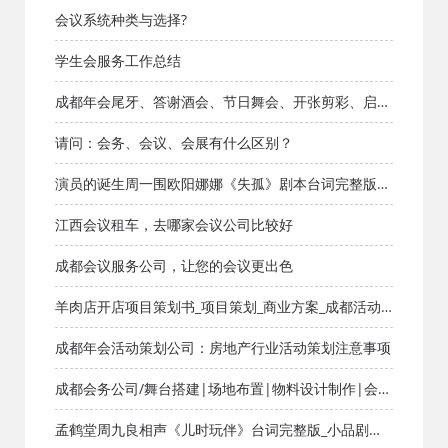
目、桌椅帐篷
会议系统种类与选择?
学生会服务工作总结
成都年会尾牙、答谢酒会、节日舞会、开张剪彩、启动
仪式、揭幕仪式、开闭幕式
请问：会务、会议、会展有什么区别？
演员的诞生周一围欧阳娜娜《失孤》剧本台词完整版_
小品剧本库_知识库_成都活动公司网_策划网_方案网_文
江西会议租车，去哪家会议公司比较好
案网_文档网
成都会议服务公司，让您的会议更出色
羊肉店开店项目策划书_项目策划_商业方案_成都活动
公司网_策划网_方案网_文案网_文档网
成都年会活动策划公司：房地产行业活动策划注意事项
成都会务公司/舞台搭建|场地布置|物料设计制作|会议
会展服务
孟鹤堂周九良相声《儿时玩伴》台词完整版_小品剧本