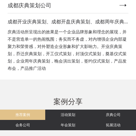
成都庆典策划公司
成都开业庆典策划、成都开盘庆典策划、成都周年庆典
策划、成都启动仪式策划、成都揭幕仪式策划、成都开
庆典活动所呈现出的效果是一个企业品牌形象和理念的展现，并
工仪式策划、成都竣工仪式策划、成都封顶仪式策划、
不是营造单一的热闹氛围；务实而不务虚，对内增强企业内部凝
成都奠基仪式策划、成都签约仪式策划、成都挂牌仪式
聚力和荣誉感，对外塑造企业形象和扩大影响力。开业庆典策
策划、成都揭牌仪式策划、成都颁奖典礼策划
划，乔迁庆典策划，开工仪式策划，封顶仪式策划，奠基仪式策
划，企业周年庆典策划，晚会演出策划，签约仪式策划，产品发
布会，产品推广活动
案例分享
推荐案例
活动策划
庆典公司
会务公司
年会策划
拓展活动