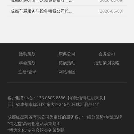
成都庆典公司与活动策划推荐｜跨年晚会、元旦晚会、企业年会一站式执行
[2026-06-09]
成都车展服务与设备租赁公司推荐｜新车上市、试驾活动、巡展全案执行
[2026-06-09]
活动策划
庆典公司
会务公司
年会策划
拓展活动
活动策划攻略
注册/登录
网站地图
客户服务中心：136 0806 8886【加微信请注明来意】
四川省成都市锦江区 东大路246号 环球汇蔚然11f
成都红星商贸有限公司为更好的服务客户，细分优势/单独品牌
“弦之堂”高端创意活动策划组
“博为文化”专注会议会务策划组