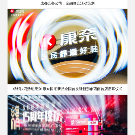
成都会务公司：金融峰会活动策划
策划
成都快闪活动策划-康奈国潮新品全国首发暨新形象西南首店启幕仪式
公