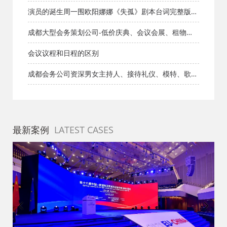
库_知识库_成都活动公司网_策划网_方案网_文案网_文
演员的诞生周一围欧阳娜娜《失孤》剧本台词完整版_
档网
小品剧本库_知识库_成都活动公司网_策划网_方案网_文
成都大型会务策划公司-低价庆典、会议会展、租物
案网_文档网
料、主持礼仪、展览策划、
会议议程和日程的区别
成都会务公司资深男女主持人、接待礼仪、模特、歌
手、乐队、舞蹈、兼职、充场、扮演
最新案例
LATEST CASES