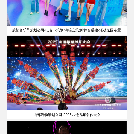
划
成都音乐节策划公司-电音节策划/演唱会策划/舞台搭建/活动氛围布置/
明星艺人网红邀请
成都活动策划公司-2025非遗视频创作大会