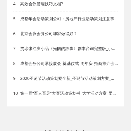
4
高效会议管理技巧文档?
5
成都年会活动策划公司：房地产行业活动策划注意事
项
6
北京会议会务公司哪家做得好？
7
贾冰张红爽小品《光阴的故事》剧本台词完整版_小品
剧本库_知识库_成都活动公司网_策划网_方案网_文案
网_文档网
8
成都会务公司承接展会-奠基仪式-周年庆-招商推介会-
会议接待竣工典礼
9
2020圣诞节活动策划案全新_圣诞节活动策划方案_节
日方案_成都活动公司网
10
第一届“百人百足”大赛活动策划书_大学活动方案_团体
活动_成都活动公司网_策划网_方案网_文案网_文档网