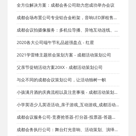
全方位解决方案：成都会务公司助力您成功举办会议
成都会场布置公司专业铝合金桁架，音响LED屏租售各
类大型大蓬舞台
成都会议拍摄像服务：多机位导播、异地互动连线、网
络视频直播、推流拉流
2020各大公司端午节礼品超强盘点 - 红星
2021学雷锋主题班会策划方案 - 成都活动策划公司
父亲节促销活动方案20XX - 成都活动策划公司
与众不同的成都会议策划公司，让活动独树一帜
小孩满月酒的庆典流程以及注意事项 - 成都活动策划公
司
小学英语少儿英语活动_亲子游戏_互动游戏_成都活动
公司网_策划网_方案网_文案网_文档网
成都会议服务公司-竞赛抢答器-打分器-投票器-答题器-
评分器-计分屏
成都会务执行公司：舞台灯光音响、活动策划、演绎节