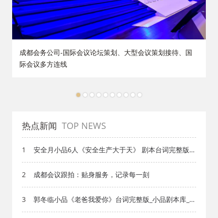
策
成都会务公司-国际会议论坛策划、大型会议策划接待、国
际会议多方连线
1
2
3
4
5
6
7
8
9
10
热点新闻
TOP NEWS
1
安全月小品6人《安全生产大于天》 剧本台词完整版_
小品剧本库_知识库_成都活动公司网_策划网_方案网_
文案网_文档网
2
成都会议跟拍：贴身服务，记录每一刻
3
郭冬临小品《老爸我爱你》台词完整版_小品剧本库_知
识库_成都活动公司网_策划网_方案网_文案网_文档网