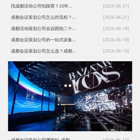
找成都活动公司怕踩雷？20年资深操盘手拆解宝宝宴与寿宴布置的隐形门槛
[2026-06-21]
成都会议策划公司怎么控流程？从LED大屏幕到沙画定制的全链路避坑指南
[2026-06-21]
成都活动策划公司会议跟拍二十七年的镜头逻辑：从医学会议到年会直播的现场记录
[2026-06-18]
成都会议策划公司的一站式设备配套：从舞台搭建到LED屏的现场逻辑
[2026-06-18]
成都会议策划公司怎么选？成都会务公司与成都活动执行公司全流程服务拆解
[2026-06-10]
1
2
3
成都会议策划公司哪家好_成都活动执行公司_成都庆典公司_火壶打铁花非遗表演全资源覆盖
[2026-06-10]