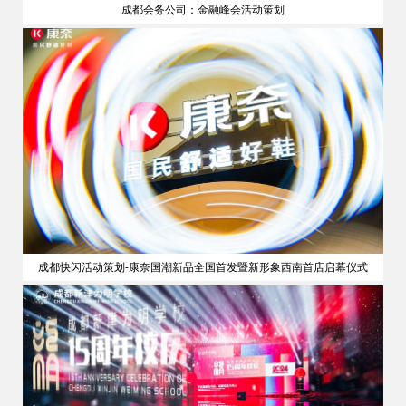
成都会务公司：金融峰会活动策划
策划
成都快闪活动策划-康奈国潮新品全国首发暨新形象西南首店启幕仪式
公