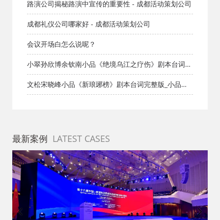
LED大屏车贴写真
路演公司揭秘路演中宣传的重要性 - 成都活动策划公司
成都礼仪公司哪家好 - 成都活动策划公司
会议开场白怎么说呢？
小翠孙欣博余钦南小品《绝境乌江之疗伤》剧本台词完
整版_小品剧本库_知识库_成都活动公司网_策划网_方案
文松宋晓峰小品《新琅琊榜》剧本台词完整版_小品剧
网_文案网_文档网
本库_知识库_成都活动公司网_策划网_方案网_文案网_
文档网
最新案例
LATEST CASES