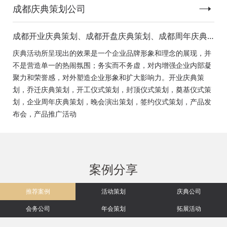
成都庆典策划公司
成都开业庆典策划、成都开盘庆典策划、成都周年庆典
策划、成都启动仪式策划、成都揭幕仪式策划、成都开
庆典活动所呈现出的效果是一个企业品牌形象和理念的展现，并
工仪式策划、成都竣工仪式策划、成都封顶仪式策划、
不是营造单一的热闹氛围；务实而不务虚，对内增强企业内部凝
成都奠基仪式策划、成都签约仪式策划、成都挂牌仪式
聚力和荣誉感，对外塑造企业形象和扩大影响力。开业庆典策
策划、成都揭牌仪式策划、成都颁奖典礼策划
划，乔迁庆典策划，开工仪式策划，封顶仪式策划，奠基仪式策
划，企业周年庆典策划，晚会演出策划，签约仪式策划，产品发
布会，产品推广活动
案例分享
推荐案例
活动策划
庆典公司
会务公司
年会策划
拓展活动