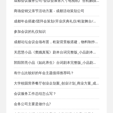
成都会议服务公司-会议会展各尺寸电视机广告机触摸
屏拼接屏
商场促销父亲节活动方案 - 成都活动策划公司
成都年会搭建/团拜会策划/开业庆典礼仪/桁架舞台/灯
光音响/显示屏租赁
参加会议的礼仪知识
成都论坛会议会场布置，桁架背景板搭建，物料制作，
启动道具，摄影摄像直播
关思慧小品《窦娥真冤》剧本台词完整版_小品剧本库_
知识库_成都活动公司网_策划网_方案网_文案网_文档网
郭阳郭亮小品《如此养生》台词剧本完整版_小品剧本
库_知识库_成都活动公司网_策划网_方案网_文案网_文
有什么比较好的年会主题值得推荐吗？
档网
大学校园营养餐厅创业企划案_创业计划_商业方案_成
都活动公司网_策划网_方案网_文案网_文档网
会议服务工作总结怎么写？
会务公司主要是做什么?