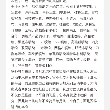
灰色，白色，这是根据活动类型而定。
专业的服务，深受新老客户的好评。公司主要经营范围：
写真类：户内写真、户外写真、PP海报、KT板写真、雪弗
板写真、可转移写真、户内外灯片、全透片、写真油画
布、写真布、旗帜布、丝绢布、挂轴类、X展架、易拉宝
（塑钢、全铝、高档应有尽有）、拉网展架、促销台、前
台等一切相关产品的制作。 喷绘类：普通喷绘、高精喷
绘、黑底布喷绘、520喷绘、550喷绘、高强丝喷绘、内光
喷绘、双面喷绘、5米喷绘、网格布喷绘、双透布喷绘、刀
刮布喷绘、车身贴喷绘、单孔透喷绘等特殊材料喷绘。 展
览搭建类：舞台、背景搭建，灯光、音响布置，妆柜、道
具，异形舞台、背景板制作。
室外舞台搭建，异形木结构背景板制作在庆典活动及演出
活动中承担着重要的任务，它不但要为各项提供一个展示
的平台，而且要以自己独特的身份加入到活动中去，为演
出或者商务活动贡献自己的力量，从这方面说
舞台搭建
又
不仅仅是搭建一个平台的问题，它本身就是活动的一部
分，因此舞台搭建并不简简单单是搭一个台子，而是要推
进活动本身。