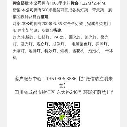
舞台搭建
:
本
公司
拥有1000平米的
舞台
(1.22M*2.44M)
桁架:本
公司
拥有500米桁架可完成各类灯架、背景架、展
架的设计及舞台
搭建
.
灯架:本
公司
拥有200米PUSS 铝合金灯架可完成各类龙门
架,井字架的设计及舞台
搭建
.
灯光:电脑灯、扫描灯、PAR灯、回光灯、追光灯、聚光
灯、激光灯、观众灯、成像灯、 电脑染色灯、探照灯、
天幕灯、地排灯、特效灯、烟机、雪花机、泡泡机 、干冰
机
客户服务中心：136 0806 8886【加微信请注明来
意】
四川省成都市锦江区 东大路246号 环球汇蔚然11f