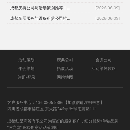
成都庆典公司与活动策划推荐｜跨年晚会、元旦晚会、企业年会一站式执行
[2026-06-09]
成都车展服务与设备租赁公司推荐｜新车上市、试驾活动、巡展全案执行
[2026-06-09]
活动策划
庆典公司
会务公司
年会策划
拓展活动
活动策划攻略
注册/登录
网站地图
客户服务中心：136 0806 8886【加微信请注明来意】
四川省成都市锦江区 东大路246号 环球汇蔚然11f
成都红星商贸有限公司为更好的服务客户，细分优势/单独品牌
“弦之堂”高端创意活动策划组