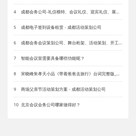
4
成都会务公司-礼仪模特、会议礼仪、迎宾礼仪、展示
模特、活动主持人、会议主持人、小提琴
5
成都电子签到设备租赁 - 成都活动策划公司
6
成都会务会议策划公司、舞台桁架、活动策划、开工
仪式开业庆典、VR全景直播
7
智能会议室需要具备哪些功能呢？
8
宋晓峰朱孝天小品《带着爸爸去旅行》台词完整版_小
品剧本库_知识库_成都活动公司网_策划网_方案网_文
案网_文档网
9
商场父亲节活动策划方案 - 成都活动策划公司
10
北京会议会务公司哪家做得好？