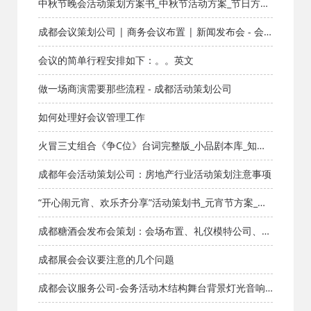
中秋节晚会活动策划方案书_中秋节活动方案_节日方案
_成都活动公司网_策划网_方案网_文案网_文档网
成都会议策划公司 | 商务会议布置 | 新闻发布会 - 会
务执行零失误
会议的简单行程安排如下：。。英文
做一场商演需要那些流程 - 成都活动策划公司
如何处理好会议管理工作
火冒三丈组合《争C位》台词完整版_小品剧本库_知识
库_成都活动公司网_策划网_方案网_文案网_文档网
成都年会活动策划公司：房地产行业活动策划注意事项
“开心闹元宵、欢乐齐分享”活动策划书_元宵节方案_节
日方案_成都活动公司网_策划网_方案网_文案网_文档网
成都糖酒会发布会策划：会场布置、礼仪模特公司、活
动策划、庆典策划、奠基仪式
成都展会会议要注意的几个问题
成都会议服务公司-会务活动木结构舞台背景灯光音响