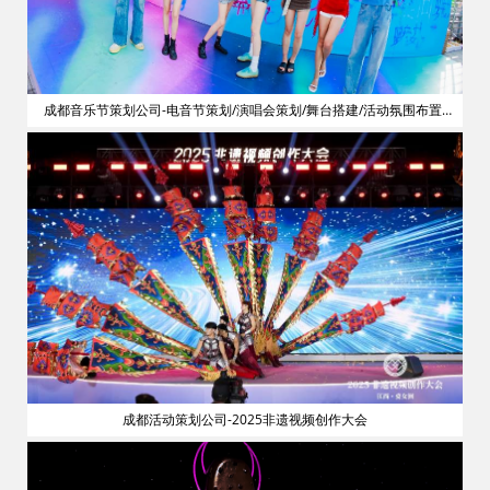
划
成都音乐节策划公司-电音节策划/演唱会策划/舞台搭建/活动氛围布置/
明星艺人网红邀请
成都活动策划公司-2025非遗视频创作大会