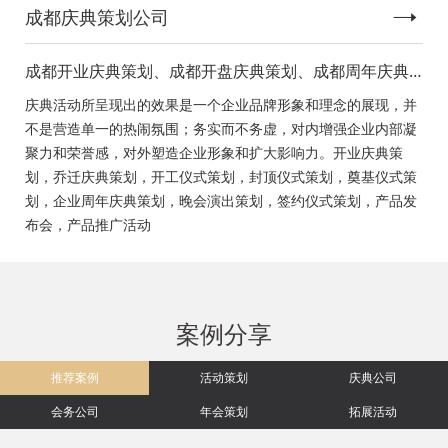
成都庆典策划公司
成都开业庆典策划、成都开盘庆典策划、成都周年庆典
策划、成都启动仪式策划、成都揭幕仪式策划、成都开
庆典活动所呈现出的效果是一个企业品牌形象和理念的展现，并
工仪式策划、成都竣工仪式策划、成都封顶仪式策划、
不是营造单一的热闹氛围；务实而不务虚，对内增强企业内部凝
成都奠基仪式策划、成都签约仪式策划、成都挂牌仪式
聚力和荣誉感，对外塑造企业形象和扩大影响力。开业庆典策
策划、成都揭牌仪式策划、成都颁奖典礼策划
划，乔迁庆典策划，开工仪式策划，封顶仪式策划，奠基仪式策
划，企业周年庆典策划，晚会演出策划，签约仪式策划，产品发
布会，产品推广活动
案例分享
推荐案例
活动策划
庆典公司
会务公司
年会策划
拓展活动