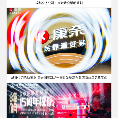
成都会务公司：金融峰会活动策划
策划
成都快闪活动策划-康奈国潮新品全国首发暨新形象西南首店启幕仪式
公