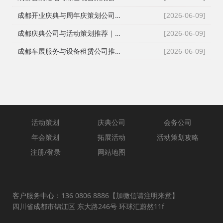
成都开业庆典与周年庆策划公司推荐｜专业舞台搭建与高端现场布置
[2026-06-09]
成都庆典公司与活动策划推荐｜跨年晚会、元旦晚会、企业年会一站式执行
[2026-06-09]
成都车展服务与设备租赁公司推荐｜新车上市、试驾活动、巡展全案执行
[2026-06-09]
活动策划
庆典公司
会务公司
年会策划
拓展活动
活动策划攻略
注册/登录
网站地图
客户服务中心：136 0806 8886【加微信请注明来意】
四川省成都市锦江区 东大路246号 环球汇蔚然11f