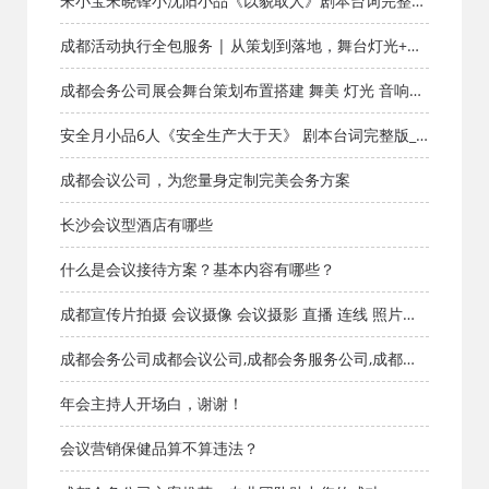
宋小宝宋晓锋小沈阳小品《以貌取人》剧本台词完整版
_小品剧本库_知识库_成都活动公司网_策划网_方案网_
成都活动执行全包服务 | 从策划到落地，舞台灯光+节
文案网_文档网
目演出+会务接待一站式搞定
成都会务公司展会舞台策划布置搭建 舞美 灯光 音响
LED
安全月小品6人《安全生产大于天》 剧本台词完整版_
小品剧本库_知识库_成都活动公司网_策划网_方案网_文
成都会议公司，为您量身定制完美会务方案
案网_文档网
长沙会议型酒店有哪些
什么是会议接待方案？基本内容有哪些？
成都宣传片拍摄 会议摄像 会议摄影 直播 连线 照片直
播 活动跟拍 合影
成都会务公司成都会议公司,成都会务服务公司,成都会
务公司,成都会务会议服务公司,成都会展会议公司,成都
年会主持人开场白，谢谢！
会场布置,成都会议服务公司,成都的会务公司,成都会议
会议营销保健品算不算违法？