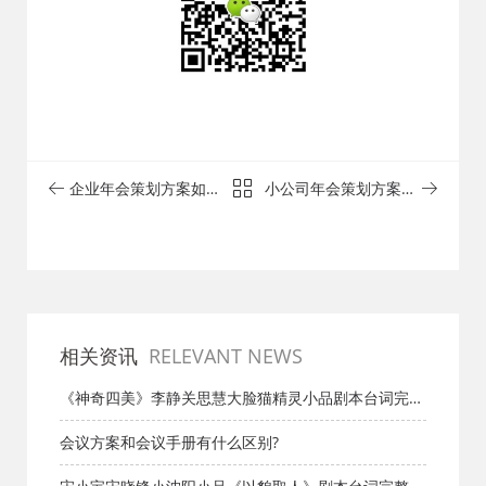
企业年会策划方案如何
小公司年会策划方案如
才更加优秀？ - 成都活
何确保策划结果？ - 成
动策划公司
都活动策划公司
相关资讯
RELEVANT NEWS
《神奇四美》李静关思慧大脸猫精灵小品剧本台词完整
版_小品剧本库_知识库_成都活动公司网_策划网_方案网
会议方案和会议手册有什么区别?
_文案网_文档网