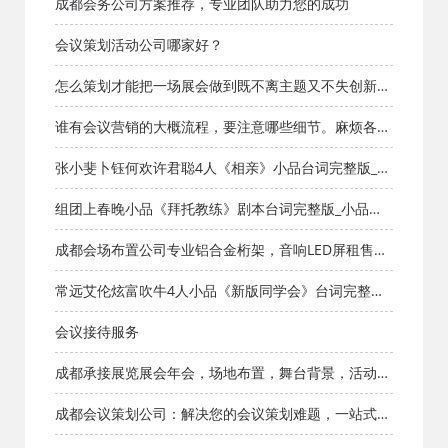
活动公司
成都会务公司方案推荐，专业团队助力您的成功
会议策划活动公司哪家好？
怎么策划才能把一场展会做到既不离主题又不失创新
呢？ - 成都文化
谁有会议营销的大概流程，要注意哪些细节。麻烦各位
了。
张小斐卜钰何欢许君聪4人《相亲》小品台词完整版_小
品剧本库_知识库_成都活动公司网_策划网_方案网_文案
组团上春晚小品《拜托教练》剧本台词完整版_小品剧
网_文档网
本库_知识库_成都活动公司网_策划网_方案网_文案网_
成都会场布置公司专业铝合金桁架，音响LED屏租售各
文档网
类大型大蓬舞台
常远艾伦炫富吹牛4人小品《新版同学会》台词完整版_
小品剧本库_知识库_成都活动公司网_策划网_方案网_文
会议接待服务
案网_文档网
成都承接展览展会年会，场地布置，舞台背景，活动策
划，设计执行等
成都会议策划公司：解决您的会议策划难题，一站式专