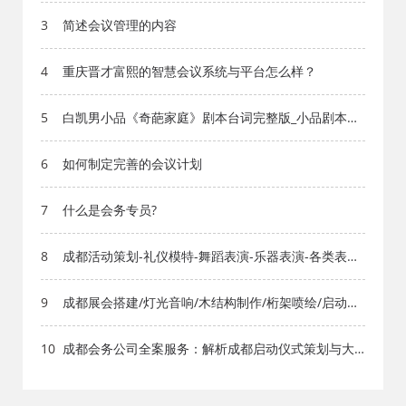
3
简述会议管理的内容
4
重庆晋才富熙的智慧会议系统与平台怎么样？
5
白凯男小品《奇葩家庭》剧本台词完整版_小品剧本库_
知识库_成都活动公司网_策划网_方案网_文案网_文档
网
6
如何制定完善的会议计划
7
什么是会务专员?
8
成都活动策划-礼仪模特-舞蹈表演-乐器表演-各类表演
公司 - 成都活动策划公司
9
成都展会搭建/灯光音响/木结构制作/桁架喷绘/启动道
具
10
成都会务公司全案服务：解析成都启动仪式策划与大
型会议会务流程 成都会议会务公司用细节保障活动专
业度