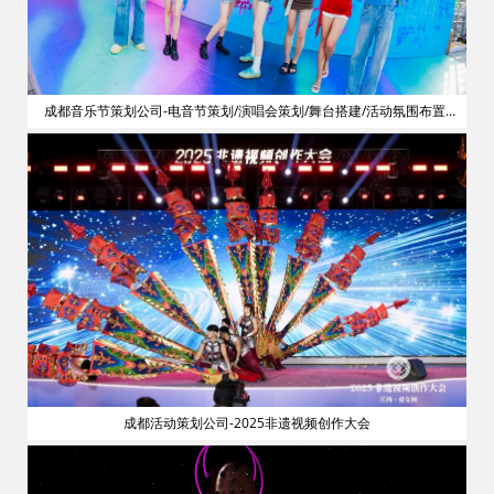
划
成都音乐节策划公司-电音节策划/演唱会策划/舞台搭建/活动氛围布置/
明星艺人网红邀请
成都活动策划公司-2025非遗视频创作大会