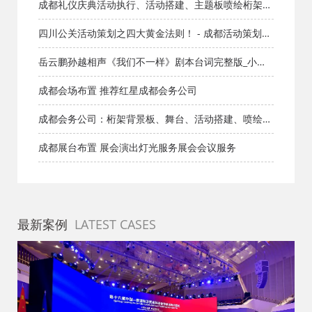
业服务
成都礼仪庆典活动执行、活动搭建、主题板喷绘桁架灯
布
四川公关活动策划之四大黄金法则！ - 成都活动策划公
司
岳云鹏孙越相声《我们不一样》剧本台词完整版_小品
剧本库_知识库_成都活动公司网_策划网_方案网_文案网
成都会场布置 推荐红星成都会务公司
_文档网
成都会务公司：桁架背景板、舞台、活动搭建、喷绘、
写真、雕刻、UV
成都展台布置 展会演出灯光服务展会会议服务
最新案例
LATEST CASES