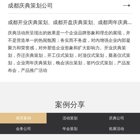
成都庆典策划公司
成都开业庆典策划、成都开盘庆典策划、成都周年庆典
策划、成都启动仪式策划、成都揭幕仪式策划、成都开
庆典活动所呈现出的效果是一个企业品牌形象和理念的展现，并
工仪式策划、成都竣工仪式策划、成都封顶仪式策划、
不是营造单一的热闹氛围；务实而不务虚，对内增强企业内部凝
成都奠基仪式策划、成都签约仪式策划、成都挂牌仪式
聚力和荣誉感，对外塑造企业形象和扩大影响力。开业庆典策
策划、成都揭牌仪式策划、成都颁奖典礼策划
划，乔迁庆典策划，开工仪式策划，封顶仪式策划，奠基仪式策
划，企业周年庆典策划，晚会演出策划，签约仪式策划，产品发
布会，产品推广活动
案例分享
推荐案例
活动策划
庆典公司
会务公司
年会策划
拓展活动