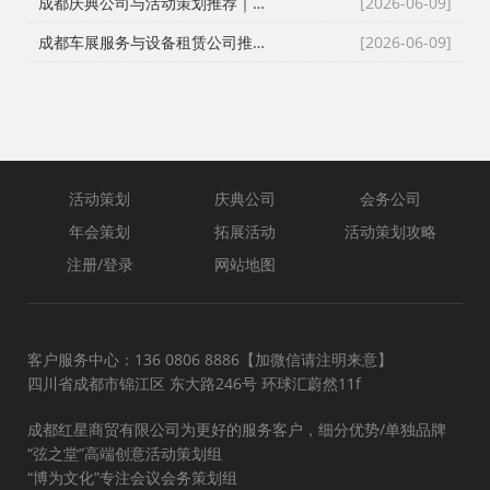
成都庆典公司与活动策划推荐｜跨年晚会、元旦晚会、企业年会一站式执行
[2026-06-09]
成都车展服务与设备租赁公司推荐｜新车上市、试驾活动、巡展全案执行
[2026-06-09]
活动策划
庆典公司
会务公司
年会策划
拓展活动
活动策划攻略
注册/登录
网站地图
客户服务中心：136 0806 8886【加微信请注明来意】
四川省成都市锦江区 东大路246号 环球汇蔚然11f
成都红星商贸有限公司为更好的服务客户，细分优势/单独品牌
“弦之堂”高端创意活动策划组
“博为文化”专注会议会务策划组