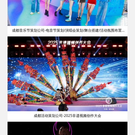
划
成都音乐节策划公司-电音节策划/演唱会策划/舞台搭建/活动氛围布置/
明星艺人网红邀请
成都活动策划公司-2025非遗视频创作大会