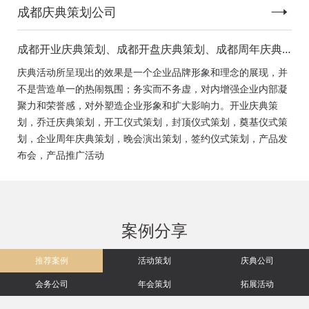
成都庆典策划公司
成都开业庆典策划、成都开盘庆典策划、成都周年庆典
策划、成都启动仪式策划、成都揭幕仪式策划、成都开
庆典活动所呈现出的效果是一个企业品牌形象和理念的展现，并
工仪式策划、成都竣工仪式策划、成都封顶仪式策划、
不是营造单一的热闹氛围；务实而不务虚，对内增强企业内部凝
成都奠基仪式策划、成都签约仪式策划、成都挂牌仪式
聚力和荣誉感，对外塑造企业形象和扩大影响力。开业庆典策
策划、成都揭牌仪式策划、成都颁奖典礼策划
划，乔迁庆典策划，开工仪式策划，封顶仪式策划，奠基仪式策
划，企业周年庆典策划，晚会演出策划，签约仪式策划，产品发
布会，产品推广活动
案例分享
推荐案例
活动策划
庆典公司
会务公司
年会策划
拓展活动