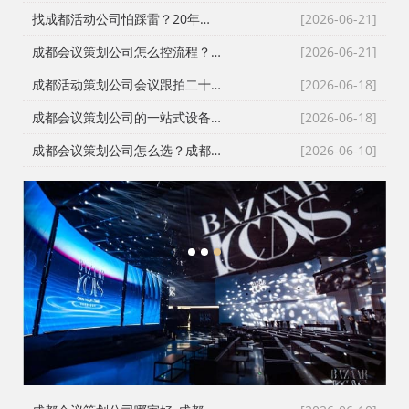
找成都活动公司怕踩雷？20年资深操盘手拆解宝宝宴与寿宴布置的隐形门槛
[2026-06-21]
成都会议策划公司怎么控流程？从LED大屏幕到沙画定制的全链路避坑指南
[2026-06-21]
成都活动策划公司会议跟拍二十七年的镜头逻辑：从医学会议到年会直播的现场记录
[2026-06-18]
成都会议策划公司的一站式设备配套：从舞台搭建到LED屏的现场逻辑
[2026-06-18]
成都会议策划公司怎么选？成都会务公司与成都活动执行公司全流程服务拆解
[2026-06-10]
1
2
3