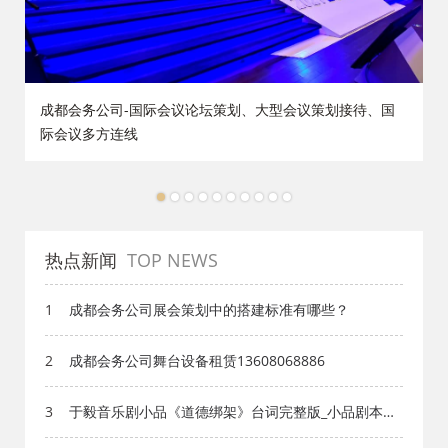
策
成都会务公司-国际会议论坛策划、大型会议策划接待、国
际会议多方连线
1
2
3
4
5
6
7
8
9
10
热点新闻
TOP NEWS
1
成都会务公司展会策划中的搭建标准有哪些？
2
成都会务公司舞台设备租赁13608068886
3
于毅音乐剧小品《道德绑架》台词完整版_小品剧本库_
知识库_成都活动公司网_策划网_方案网_文案网_文档