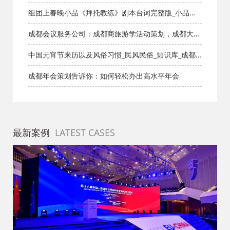
档网
组团上春晚小品《拜托教练》剧本台词完整版_小品剧
本库_知识库_成都活动公司网_策划网_方案网_文案网_
成都会议服务公司：成都商旅游学活动策划，成都大型
文档网
会议策划，成都高峰论坛策划，成都招商会议策划
中国元宵节来历以及风俗习惯_民风民俗_知识库_成都
活动公司网-策划网,方案网,网站策划,网站计划,策划的
成都年会策划告诉你：如何轻松办出高水平年会
爱
最新案例
LATEST CASES