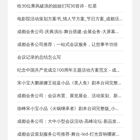
剧本库_知识库_成都活动公司网_策划网_方案网_文案网
给30位乘风破浪的姐姐们写30首诗 - 红星
_文档网
电影院活动策划方案书_情人节方案_节日方案_成都活
动公司网_策划网_方案网_文案网_文档网
成都会务公司-庆典演出-舞台搭建-会展会务-大屏幕灯
光模特礼仪
成都会务公司推荐：一站式会议服务，让您事半功倍
会议记录的总结怎么写
纪念中国共产党成立100周年主题活动方案范文 - 成都
活动策划公司
宋小宝大鹏谢娜王祖蓝小品《美人鱼》剧本台词完整版
_小品剧本库_知识库_成都活动公司网_策划网_方案网_
成都会务公司：会议布置、展览展会、活动策划、新品
文案网_文档网
发布会、 开工仪式
徐峥宋小宝小品《火锅继承者》剧本台词完整版_小品
剧本库_知识库_成都活动公司网_策划网_方案网_文案网
成都会务公司：大中小型会议活动-高峰论坛-新品发布
_文档网
会-颁奖晚会-经销商会议服务
成都会议策划服务公司推荐-舞台-led-灯光音响哪家