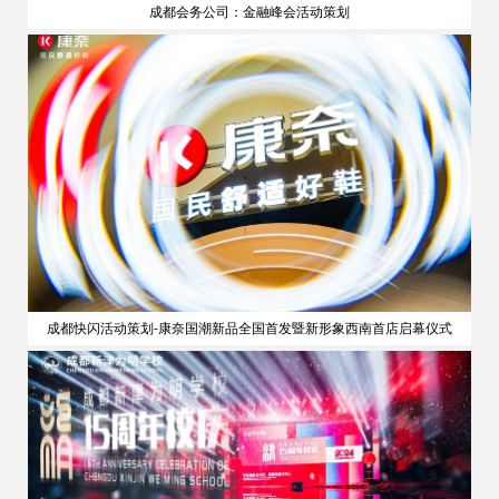
成都会务公司：金融峰会活动策划
策划
成都快闪活动策划-康奈国潮新品全国首发暨新形象西南首店启幕仪式
公