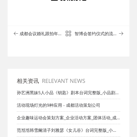
成都会议婚礼跟拍年会
智博会签约仪式的流程
活动摄影摄像师生日宴
- 成都活动策划公司
聚会求婚拍
相关资讯
RELEVANT NEWS
孙艺洲黑妹5人小品《钥匙》剧本台词完整版_小品剧本
库_知识库_成都活动公司网_策划网_方案网_文案网_文
活动现场灯光的9种应用 - 成都活动策划公司
档网
企业趣味运动会策划方案_企业活动方案_团体活动_成
都活动公司网_策划网_方案网_文案网_文档网
范湉湉韩雪阚清子刘雅瑟《女儿谷》台词完整版_小品