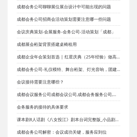
好？
成都会务公司聊聊展位展台设计中可能出现的问题
成都会务公司招商会活动策划需要注意哪一些问题
会议庆典策划-会展服务-会务公司-活动策划「成都」
成都展会桁架背景搭建桌椅租用
成都企业年会策划首选 | 红星庆典（25年经验）做高
端/传统/颁奖年会，1000+企业验证
成都会务公司-礼仪模特、舞台桁架、灯光音响，团建
展台，美陈，广告等
会议接待需要注意哪些？
成都会议服务公司成都会议公司,成都会务服务公司,成
都会务公司,成都会务会议服务公司,成都会展会议公司,
会务服务的接待的具体要求
成都会场布置,成都会议服务公司,成都的会务公司,成都
课本剧8人话剧《八女投江》剧本台词完整版_小品剧本
会议活动公司
库_知识库_成都活动公司网_策划网_方案网_文案网_文
成都会务公司解密：会议成功关键，服务应到位