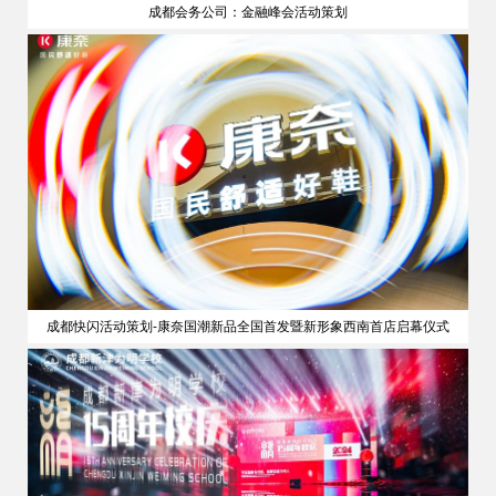
成都会务公司：金融峰会活动策划
策划
成都快闪活动策划-康奈国潮新品全国首发暨新形象西南首店启幕仪式
公