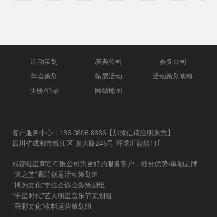
活动策划
庆典公司
会务公司
年会策划
拓展活动
活动策划攻略
注册/登录
网站地图
客户服务中心：136 0806 8886【加微信请注明来意】
四川省成都市锦江区 东大路246号 环球汇蔚然11f
成都红星商贸有限公司为更好的服务客户，细分优势/单独品牌
“弦之堂”高端创意活动策划组
“博为文化”专注会议会务策划组
“千星时代”艺人明星音乐节策划组
“舜彩文化”物料运营策划组