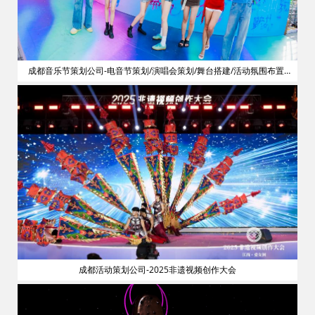
划
成都音乐节策划公司-电音节策划/演唱会策划/舞台搭建/活动氛围布置/
明星艺人网红邀请
成都活动策划公司-2025非遗视频创作大会