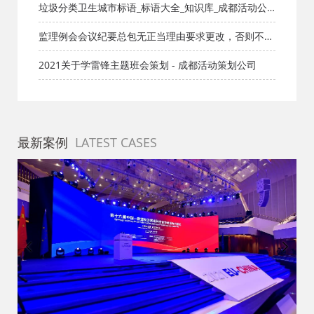
垃圾分类卫生城市标语_标语大全_知识库_成都活动公
司网-策划网,方案网,网站策划,网站计划,策划的爱
监理例会会议纪要总包无正当理由要求更改，否则不签
认，怎么办？
2021关于学雷锋主题班会策划 - 成都活动策划公司
最新案例
LATEST CASES