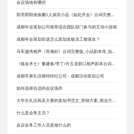
小品剧本库_知识库_成都活动公司网_策划网_方案网_文
会议场地有哪些
案网_文档网
郭亮郭阳侯振鹏5人搞笑小品《如此开会》台词完整版_
小品剧本库_知识库_成都活动公司网_策划网_方案网_文
成都年会策划公司推荐适合团队部门参与的互动小游戏
案网_文档网
成都年会策划应该怎么策划老板员工都喜欢？
马军盛伟相声《哥俩好》台词完整版_小品剧本库_知识
库_成都活动公司网_策划网_方案网_文案网_文档网
《炼金术士》董建春/李丁/许玉龙群口相声剧本台词完
整版_小品剧本库_知识库_成都活动公司网_策划网_方案
成都车展礼仪模特经纪公司 - 成都活动策划公司
网_文案网_文档网
如何选择合适的会议场所
大学生礼仪风采大赛的策划书范文_营销方案_商业方案
_成都活动公司网_策划网_方案网_文案网_文档网
什么是会务文员？
会议会务工作人员是做什么的