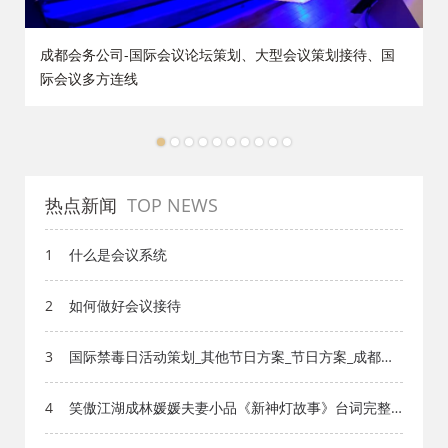
策
成都会务公司-国际会议论坛策划、大型会议策划接待、国
际会议多方连线
1
2
3
4
5
6
7
8
9
10
热点新闻
TOP NEWS
1
什么是会议系统
2
如何做好会议接待
3
国际禁毒日活动策划_其他节日方案_节日方案_成都活
动公司网_策划网_方案网_文案网_文档网
4
笑傲江湖成林媛媛夫妻小品《新神灯故事》台词完整
版_小品剧本库_知识库_成都活动公司网_策划网_方案
网_文案网_文档网