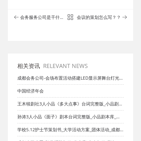
会务服务公司是干什么
会议的策划怎么写？？
的?
相关资讯
RELEVANT NEWS
成都会务公司-会场布置活动搭建LED显示屏舞台灯光音
响背景
中国经济年会
王木犊剧社3人小品《多大点事》台词完整版_小品剧本
库_知识库_成都活动公司网_策划网_方案网_文案网_文
孙涛3人小品《面子》剧本台词完整版_小品剧本库_知
档网
识库_成都活动公司网_策划网_方案网_文案网_文档网
学校5.12护士节策划书_大学活动方案_团体活动_成都