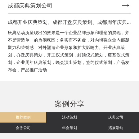
成都庆典策划公司
成都开业庆典策划、成都开盘庆典策划、成都周年庆典
策划、成都启动仪式策划、成都揭幕仪式策划、成都开
庆典活动所呈现出的效果是一个企业品牌形象和理念的展现，并
工仪式策划、成都竣工仪式策划、成都封顶仪式策划、
不是营造单一的热闹氛围；务实而不务虚，对内增强企业内部凝
成都奠基仪式策划、成都签约仪式策划、成都挂牌仪式
聚力和荣誉感，对外塑造企业形象和扩大影响力。开业庆典策
策划、成都揭牌仪式策划、成都颁奖典礼策划
划，乔迁庆典策划，开工仪式策划，封顶仪式策划，奠基仪式策
划，企业周年庆典策划，晚会演出策划，签约仪式策划，产品发
布会，产品推广活动
案例分享
推荐案例
活动策划
庆典公司
会务公司
年会策划
拓展活动