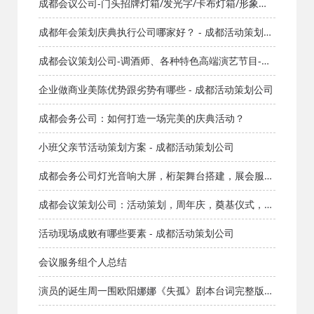
活动公司网_策划网_方案网_文案网_文档网
成都会议公司-门头招牌灯箱/发光字/卡布灯箱/形象墙/
水晶字/桁架舞台/车贴喷绘雕刻
成都年会策划庆典执行公司哪家好？ - 成都活动策划公
司
成都会议策划公司-调酒师、各种特色高端演艺节目-礼
仪模特-气氛节目-舞蹈乐队主持人
企业做商业美陈优势跟劣势有哪些 - 成都活动策划公司
成都会务公司：如何打造一场完美的庆典活动？
小班父亲节活动策划方案 - 成都活动策划公司
成都会务公司灯光音响大屏，桁架舞台搭建，展会服
务，会议布置 礼仪庆典
成都会议策划公司：活动策划，周年庆，奠基仪式，开
业庆典
活动现场成败有哪些要素 - 成都活动策划公司
会议服务组个人总结
演员的诞生周一围欧阳娜娜《失孤》剧本台词完整版_