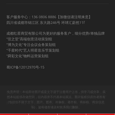
客户服务中心：136 0806 8886【加微信请注明来意】
四川省成都市锦江区 东大路246号 环球汇蔚然11f
成都红星商贸有限公司为更好的服务客户，细分优势/单独品牌
“弦之堂”高端创意活动策划组
“博为文化”专注会议会务策划组
“千星时代”艺人明星音乐节策划组
“舜彩文化”物料运营策划组
蜀ICP备12012970号-15
免责声明：本站部分图片或是文字源于注册用户上传，供学习或分享，虽
然本站提供存储空间，但内容并不代表本站观点。图片版权归原作者所有
(包括但不限于文字、图片、图表、肖像权、著作权、商标权、商业信息
等)，如有侵权请及时联系我们删除。