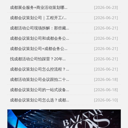
成都展会服务+商业活动策划哪家好？成都活动公司舞台布置演出一体化服务商
[2026-06-23]
成都会议策划公司｜工程开工/奠基/封顶/竣工仪式全案执行，成都会务接待公司搞定政企工程类高严谨度庆典活动
[2026-06-21]
成都活动公司现场拆解：那些藏在桁架与鲜花背后的“执行暗线”
[2026-06-21]
成都会议策划公司和成都会务公司到底差在哪？成都活动公司老策划师的真话
[2026-06-21]
成都会议策划公司+成都会务公司+成都会务服务公司：成都活动公司老策划师不愿公开的执行细节
[2026-06-21]
找成都活动公司怕踩雷？20年资深操盘手拆解宝宝宴与寿宴布置的隐形门槛
[2026-06-21]
成都会议策划公司怎么控流程？从LED大屏幕到沙画定制的全链路避坑指南
[2026-06-21]
成都活动策划公司会议跟拍二十七年的镜头逻辑：从医学会议到年会直播的现场记录
[2026-06-18]
成都会议策划公司的一站式设备配套：从舞台搭建到LED屏的现场逻辑
[2026-06-18]
成都会议策划公司怎么选？成都会务公司与成都活动执行公司全流程服务拆解
[2026-06-10]