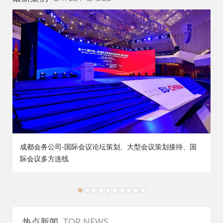
策
成都会务公司-国际会议论坛策划、大型会议策划接待、国
际会议多方连线
1
2
3
4
5
6
7
8
9
10
热点新闻
TOP NEWS