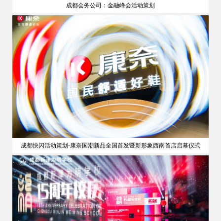
成都会务公司：金融峰会活动策划
策划
成都快闪活动策划-康奈国潮新品全国首发暨新形象西南首店启幕仪式
公