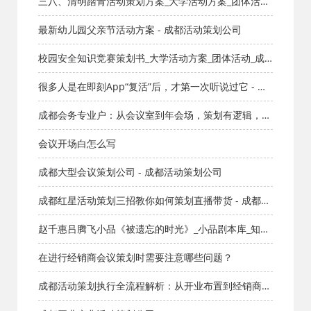
三八、清明踏青活动策划方案_大学活动方案_团体活动
_成都活动公司网_策划网_方案网_文案网_文档网
最新幼儿园父亲节活动方案 - 成都活动策划公司
校园安全知识竞赛策划书_大学活动方案_团体活动_成
都活动公司网_策划网_方案网_文案网_文档网
很多人是在即刻App“复活”后，才第一次听说过它 - 红
星
成都会务专业户：从会议室到年会场，策划有逻辑，节
目有爆点，执行有保障——专业会务团队统筹全局，让
会议开场白怎么写
每场活动都高效出彩！
成都大型会议策划公司 - 成都活动策划公司
成都红星活动策划三招教你如何策划直播带货 - 成都活
动策划公司
赵千惠吕腾飞小品《被遗忘的时光》_小品剧本库_知识
库_成都活动公司网_策划网_方案网_文案网_文档网
在进行经销商会议策划时需要注意哪些问题？
成都活动策划执行全流程解析：从开业布置到经销商大