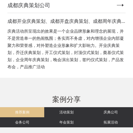
成都庆典策划公司
成都开业庆典策划、成都开盘庆典策划、成都周年庆典
策划、成都启动仪式策划、成都揭幕仪式策划、成都开
庆典活动所呈现出的效果是一个企业品牌形象和理念的展现，并
工仪式策划、成都竣工仪式策划、成都封顶仪式策划、
不是营造单一的热闹氛围；务实而不务虚，对内增强企业内部凝
成都奠基仪式策划、成都签约仪式策划、成都挂牌仪式
聚力和荣誉感，对外塑造企业形象和扩大影响力。开业庆典策
策划、成都揭牌仪式策划、成都颁奖典礼策划
划，乔迁庆典策划，开工仪式策划，封顶仪式策划，奠基仪式策
划，企业周年庆典策划，晚会演出策划，签约仪式策划，产品发
布会，产品推广活动
案例分享
推荐案例
活动策划
庆典公司
会务公司
年会策划
拓展活动