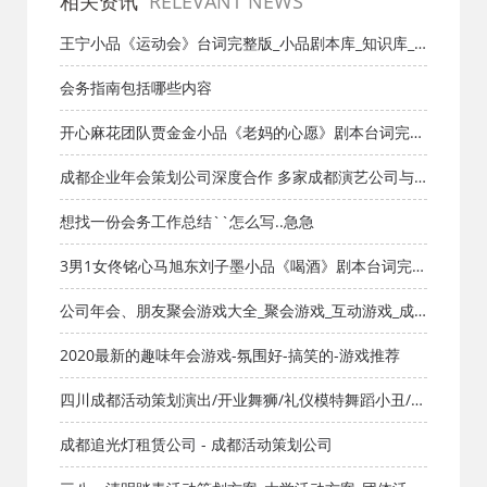
相关资讯
RELEVANT NEWS
王宁小品《运动会》台词完整版_小品剧本库_知识库_
成都活动公司网_策划网_方案网_文案网_文档网
会务指南包括哪些内容
开心麻花团队贾金金小品《老妈的心愿》剧本台词完整
版_小品剧本库_知识库_成都活动公司网_策划网_方案网
成都企业年会策划公司深度合作 多家成都演艺公司与
_文案网_文档网
成都活动公司结盟 提升成都节目演出质量与创意
想找一份会务工作总结``怎么写..急急
3男1女佟铭心马旭东刘子墨小品《喝酒》剧本台词完整
版_小品剧本库_知识库_成都活动公司网_策划网_方案网
公司年会、朋友聚会游戏大全_聚会游戏_互动游戏_成
_文案网_文档网
都活动公司网
2020最新的趣味年会游戏-氛围好-搞笑的-游戏推荐
四川成都活动策划演出/开业舞狮/礼仪模特舞蹈小丑/派
单兼职群
成都追光灯租赁公司 - 成都活动策划公司