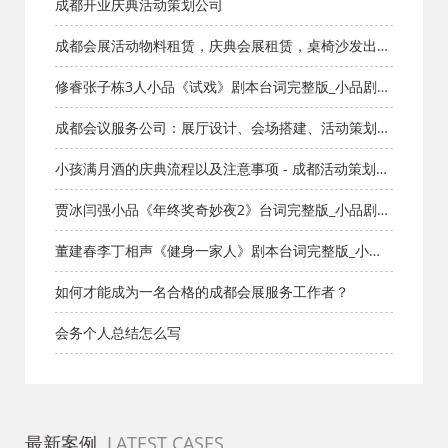
会，老牌公司是怎么干的
成都开业庆典活动策划公司
成都会展活动物料租赁，庆典会展租赁，桌椅沙发出
租，舞台桁架搭建、会议沙发贵宾沙发，会议桌椅，洽
修睿张子栋3人小品《试戏》剧本台词完整版_小品剧本
谈桌椅出租
库_知识库_成都活动公司网_策划网_方案网_文案网_文
成都会议服务公司：展厅设计、会场搭建、活动策划、
档网
桁架搭建、展台搭建
小孩满月酒的庆典流程以及注意事项 - 成都活动策划公
司
贾冰闫强小品《年终奖奇妙夜2》台词完整版_小品剧本
库_知识库_成都活动公司网_策划网_方案网_文案网_文
董建春李丁相声《健身一家人》剧本台词完整版_小品
档网
剧本库_知识库_成都活动公司网_策划网_方案网_文案网
如何才能成为一名合格的成都会展服务工作者？
_文档网
会务个人总结怎么写
最新案例
LATEST CASES