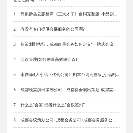
1
郭麒麟岳云鹏相声《三大才子》台词完整版_小品剧本
库_知识库_成都活动公司网_策划网_方案网_文案网_文
档网
2
有没有专门提供会展服务的公司啊?
3
从策划到执行，成都红星会务如何定义“一站式会议服
务”新标准
4
会议管理(如何创造高效率会议)
5
李佳泽4人小品《代驾公司》剧本台词完整版_小品剧
本库_知识库_成都活动公司网_策划网_方案网_文案网_
文档网
6
成都晚宴演出策划公司、成都宴会演出策划 成都宴会
表演演出公司 - 成都活动策划公司
7
什么是“会签”或者什么是“会议签到”
8
成都会议策划公司+成都会务公司+成都会务服务公
司：成都活动公司老策划师不愿公开的执行细节