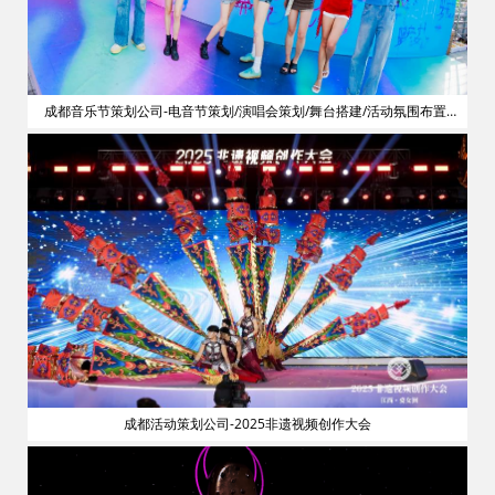
划
成都音乐节策划公司-电音节策划/演唱会策划/舞台搭建/活动氛围布置/
明星艺人网红邀请
成都活动策划公司-2025非遗视频创作大会