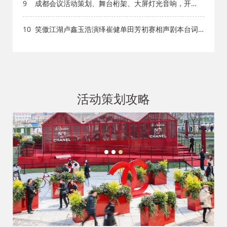
9
成都会议活动策划、舞台桁架、大屏灯光音响，开
工，开业庆典，演员礼仪模特
10
笑傲江湖卢鑫玉浩演绎崔健单田芳初赛相声剧本台词
完整版_小品剧本库_知识库_成都活动公司网_策划网_
方案网_文案网_文档网
活动策划攻略
1
2
3