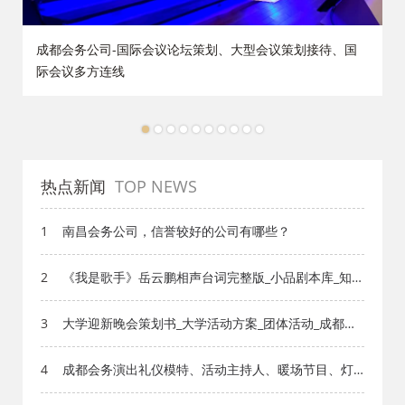
成都会务公司-国际会议论坛策划、大型会议策划接待、国
际会议多方连线
1
2
3
4
5
6
7
8
9
10
热点新闻
TOP NEWS
1
南昌会务公司，信誉较好的公司有哪些？
2
《我是歌手》岳云鹏相声台词完整版_小品剧本库_知识
库_成都活动公司网_策划网_方案网_文案网_文档网
3
大学迎新晚会策划书_大学活动方案_团体活动_成都活
动公司网_策划网_方案网_文案网_文档网
4
成都会务演出礼仪模特、活动主持人、暖场节目、灯
光舞美、演出表演