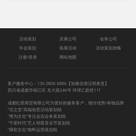
活动策划
庆典公司
会务公司
年会策划
拓展活动
活动策划攻略
注册/登录
网站地图
客户服务中心：136 0806 8886【加微信请注明来意】
四川省成都市锦江区 东大路246号 环球汇蔚然11f
成都红星商贸有限公司为更好的服务客户，细分优势/单独品牌
“弦之堂”高端创意活动策划组
“博为文化”专注会议会务策划组
“千星时代”艺人明星音乐节策划组
“舜彩文化”物料运营策划组