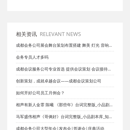
相关资讯
RELEVANT NEWS
成都会务公司展会舞台策划布置搭建 舞美 灯光 音响
LED
会务专员人才多吗
成都会议服务公司专业首选 提供会议策划 会议接待与
会务服务 专注成都年会活动策划 演艺公司支持节目演
创新策划，成就卓越会议——成都会议策划公司
出
如何开好公司员工月例会？
相声有新人金霏 陈曦 《那些年》台词完整版_小品剧本
库_知识库_成都活动公司网_策划网_方案网_文案网_文
马军盛伟相声《哥俩好》台词完整版_小品剧本库_知识
档网
库_成都活动公司网_策划网_方案网_文案网_文档网
成都会务公司大型年会|发布会|答谢会|庆典活动