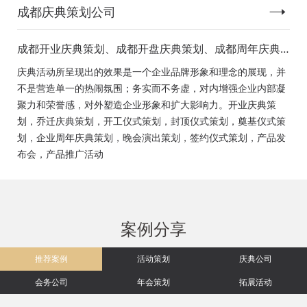
成都庆典策划公司
成都开业庆典策划、成都开盘庆典策划、成都周年庆典
策划、成都启动仪式策划、成都揭幕仪式策划、成都开
庆典活动所呈现出的效果是一个企业品牌形象和理念的展现，并
工仪式策划、成都竣工仪式策划、成都封顶仪式策划、
不是营造单一的热闹氛围；务实而不务虚，对内增强企业内部凝
成都奠基仪式策划、成都签约仪式策划、成都挂牌仪式
聚力和荣誉感，对外塑造企业形象和扩大影响力。开业庆典策
策划、成都揭牌仪式策划、成都颁奖典礼策划
划，乔迁庆典策划，开工仪式策划，封顶仪式策划，奠基仪式策
划，企业周年庆典策划，晚会演出策划，签约仪式策划，产品发
布会，产品推广活动
案例分享
推荐案例
活动策划
庆典公司
会务公司
年会策划
拓展活动