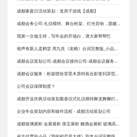
成都家庭日活动策划：造房子游戏【成都】
成都会务公司-礼仪模特、舞台桁架、灯光音响，团建
展台，美陈，广告等
我第一次做主持，写年会的开场白，请大家帮帮忙
相声有新人孟鹤堂 周九良《老赖》台词完整版_小品剧
本库_知识库_成都活动公司网_策划网_方案网_文案网_
成都会议策划公司-成都会议接待公司-成都会议服务公
文档网
司-成都会务公司哪家好？
成都会议服务：桁架喷绘背景木质特装合影签到异型展
板舞台背景
公司会议保障制度？
成都开业庆典活动策划奠基仪式礼仪模特舞龙舞狮灯光
音响 - 成都活动策划公司
企业年会策划内容和操作流程 - 成都活动策划公司
成都玻璃展柜 会展展柜 珠宝展柜 糖酒会展柜 玻璃高柜
矮柜 货架展架货柜
崔志佳贾玲小品《我的初恋是大佬》剧本台词完整版_