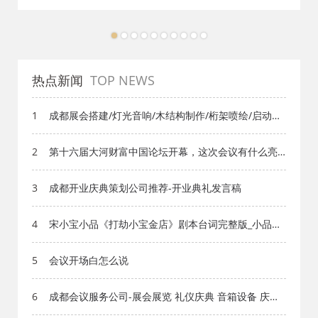
1
2
3
4
5
6
7
8
9
10
热点新闻
TOP NEWS
1
成都展会搭建/灯光音响/木结构制作/桁架喷绘/启动道
具
2
第十六届大河财富中国论坛开幕，这次会议有什么亮
点？
3
成都开业庆典策划公司推荐-开业典礼发言稿
4
宋小宝小品《打劫小宝金店》剧本台词完整版_小品剧
本库_知识库_成都活动公司网_策划网_方案网_文案网_
文档网
5
会议开场白怎么说
6
成都会议服务公司-展会展览 礼仪庆典 音箱设备 庆典
活动 节目演出