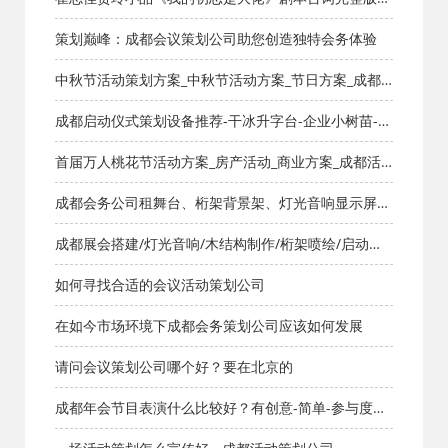
小品剧本库_知识库_成都活动公司网_策划网_方案网_文
策划巅峰：成都会议策划公司助您创造独特会务体验
案网_文档网
中秋节活动策划方案_中秋节活动方案_节日方案_成都
活动公司网_策划网_方案网_文案网_文档网
成都启动仪式策划设备推荐-干冰升字台-企业小树苗-签
约启动仪式装置设备道具租赁 - 成都活动策划公司
首届万人桃花节活动方案_房产活动_商业方案_成都活
动公司网_策划网_方案网_文案网_文档网
成都会务公司租舞台、桁架背景架、灯光音响显示屏，
帐篷，桌椅
成都展会搭建/灯光音响/木结构制作/桁架喷绘/启动道
具
如何寻找合适的会议活动策划公司
在如今市场环境下成都会务策划公司应该如何发展
请问会议策划公司哪个好？要在北京的
成都年会节目表演什么比较好？有创意-简单-参与度高
的