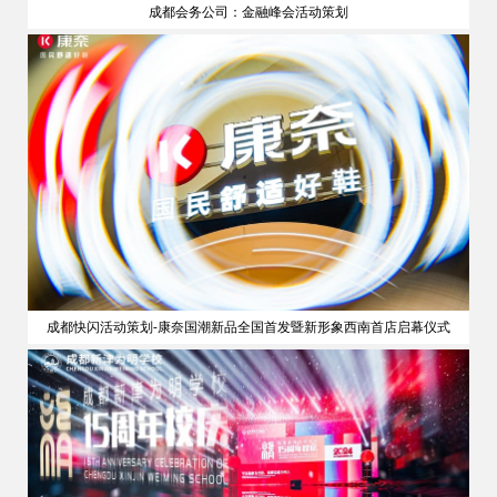
成都会务公司：金融峰会活动策划
策划
成都快闪活动策划-康奈国潮新品全国首发暨新形象西南首店启幕仪式
公