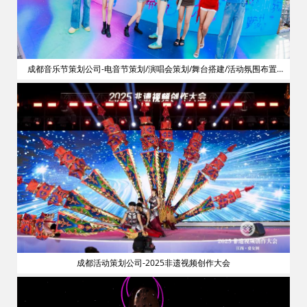
划
成都音乐节策划公司-电音节策划/演唱会策划/舞台搭建/活动氛围布置/
明星艺人网红邀请
成都活动策划公司-2025非遗视频创作大会