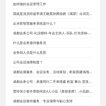
_小品剧本库_知识库_成都活动公司网_策划网_方案网_
如何做好会议管理工作
文案网_文档网
我就是演员经超李倩王晓晨孙茜徐娇《渴望》台词完整
版_小品剧本库_知识库_成都活动公司网_策划网_方案网
众水联智慧服务系统是什么？
_文案网_文档网
成都会务公司-礼仪模特-年会主持人-乐队-灯光音响-舞
蹈-魔术-舞台搭建
什么是会务接待服务员
会务组人员是什么意思
公司会议保障制度？
成都会展服务、会议会务，活动策划，桁架搭建场地布
置
成都会务公司：承接同行二手单搭建 桁架 舞台 雷亚架
灯光 音响 大屏
贾玲张小斐许君聪何欢4人小品《真假老师》_小品剧本
库_知识库_成都活动公司网_策划网_方案网_文案网_文
成都会议接待服务：专业保障与贴心安排