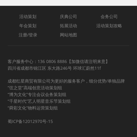
活动策划
庆典公司
会务公司
年会策划
拓展活动
活动策划攻略
注册/登录
网站地图
客户服务中心：136 0806 8886【加微信请注明来意】
四川省成都市锦江区 东大路246号 环球汇蔚然11f
成都红星商贸有限公司为更好的服务客户，细分优势/单独品牌
“弦之堂”高端创意活动策划组
“博为文化”专注会议会务策划组
“千星时代”艺人明星音乐节策划组
“舜彩文化”物料运营策划组
蜀ICP备12012970号-15