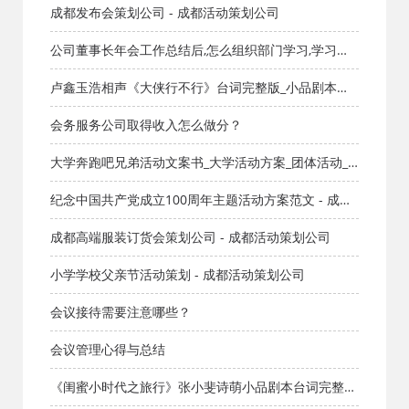
成都发布会策划公司 - 成都活动策划公司
公司董事长年会工作总结后,怎么组织部门学习,学习的
流程是什么？ 董事长讲话后，组织其他部门学习流程
卢鑫玉浩相声《大侠行不行》台词完整版_小品剧本库_
知识库_成都活动公司网_策划网_方案网_文案网_文档网
会务服务公司取得收入怎么做分？
大学奔跑吧兄弟活动文案书_大学活动方案_团体活动_
成都活动公司网_策划网_方案网_文案网_文档网
纪念中国共产党成立100周年主题活动方案范文 - 成都
活动策划公司
成都高端服装订货会策划公司 - 成都活动策划公司
小学学校父亲节活动策划 - 成都活动策划公司
会议接待需要注意哪些？
会议管理心得与总结
《闺蜜小时代之旅行》张小斐诗萌小品剧本台词完整版