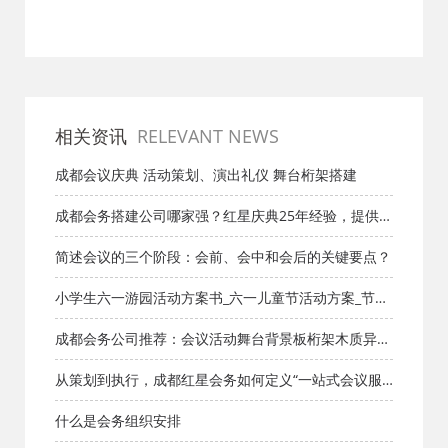
会展行业的数字化转型
包含哪些服务内容
相关资讯
RELEVANT NEWS
成都会议庆典 活动策划、演出礼仪 舞台桁架搭建
成都会务搭建公司哪家强？红星庆典25年经验，提供专
业会务搭建+设备租赁服务
简述会议的三个阶段：会前、会中和会后的关键要点？
小学生六一游园活动方案书_六一儿童节活动方案_节日
方案_成都活动公司网-策划网,方案网,网站策划,网站计
成都会务公司推荐：会议活动舞台背景板桁架木质异形
划,策划的爱
造、布置搭建装潢
从策划到执行，成都红星会务如何定义“一站式会议服
务”新标准
什么是会务组织安排