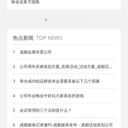
际会议多方连线
1
2
3
4
5
6
7
8
9
10
热点新闻
TOP NEWS
1
成都会展布置公司
2
公司周年庆典策划方案_庆典活动_活动方案_成都活动
公司网-策划网,方案网,网站策划,网站计划,策划的爱
3
举办成功的品牌发布会需要具备以下几个因素
4
公司年会晚会中好玩大家喜欢的游戏
5
会议管理的三个法则是什么？
6
成都媒体记者邀约-成都媒体发布 - 成都活动策划公司