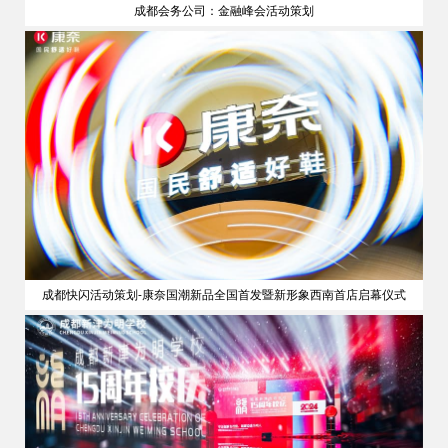
成都会务公司：金融峰会活动策划
策划
成都快闪活动策划-康奈国潮新品全国首发暨新形象西南首店启幕仪式
公