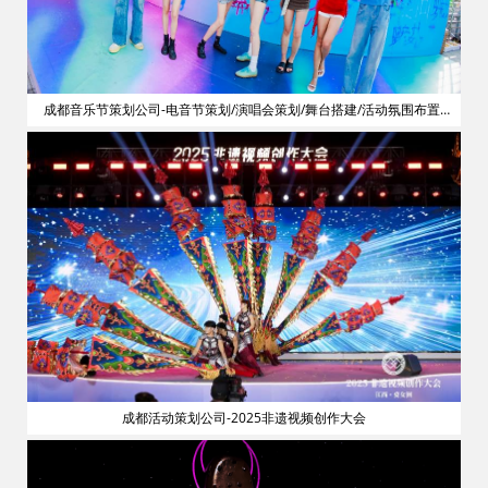
划
成都音乐节策划公司-电音节策划/演唱会策划/舞台搭建/活动氛围布置/
明星艺人网红邀请
成都活动策划公司-2025非遗视频创作大会