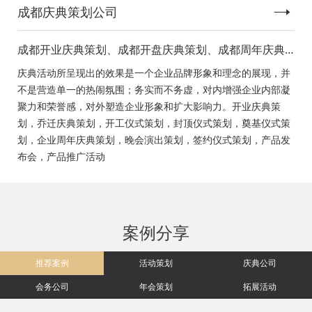
成都庆典策划公司
成都开业庆典策划、成都开盘庆典策划、成都周年庆典
策划、成都启动仪式策划、成都揭幕仪式策划、成都开
庆典活动所呈现出的效果是一个企业品牌形象和理念的展现，并
工仪式策划、成都竣工仪式策划、成都封顶仪式策划、
不是营造单一的热闹氛围；务实而不务虚，对内增强企业内部凝
成都奠基仪式策划、成都签约仪式策划、成都挂牌仪式
聚力和荣誉感，对外塑造企业形象和扩大影响力。开业庆典策
策划、成都揭牌仪式策划、成都颁奖典礼策划
划，乔迁庆典策划，开工仪式策划，封顶仪式策划，奠基仪式策
划，企业周年庆典策划，晚会演出策划，签约仪式策划，产品发
布会，产品推广活动
案例分享
推荐案例
活动策划
庆典公司
会务公司
年会策划
拓展活动