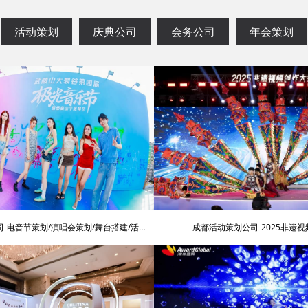
活动策划
庆典公司
会务公司
年会策划
-电音节策划/演唱会策划/舞台搭建/活动
成都活动策划公司-2025非遗
围布置/明星艺人网红邀请