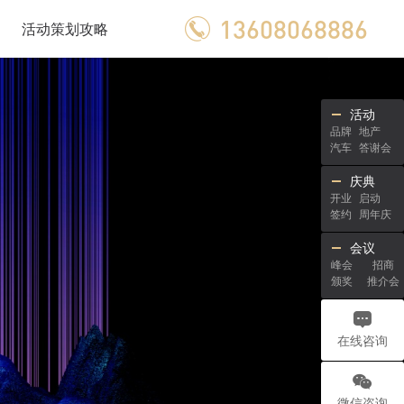
13608068886
活动策划攻略
活动
品牌
地产
汽车
答谢会
庆典
开业
启动
签约
周年庆
会议
峰会
招商
颁奖
推介会
在线咨询
微信咨询