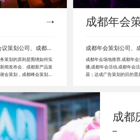
成都年会
会议策划公司、成都新
成都年会策划公司、
成都经销商会议策划、
都年会节目表演、成
务策划的原则是围绕如何实
成都年会场地推荐,成都年会
颁奖会策划、成都客户
成都年会布置公司，
新闻发布会、成都新产品发
播,成都年会活动,成都年会
谢会策划，成都峰会策划公
器；达成广告策划的目的需
都年会策划、成都会议
演，年会节目创意节
瓦，二是要实现短期营销目
会致辞发言稿，年会
了其独一性。
成都