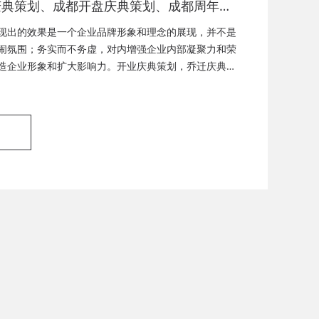
庆典策划、成都开盘庆典策划、成都周年庆
成都启动仪式策划、成都揭幕仪式策划、成
现出的效果是一个企业品牌形象和理念的展现，并不是
式策划、成都竣工仪式策划、成都封顶仪式
闹氛围；务实而不务虚，对内增强企业内部凝聚力和荣
造企业形象和扩大影响力。开业庆典策划，乔迁庆典策
都奠基仪式策划、成都签约仪式策划、成都
策划，封顶仪式策划，奠基仪式策划，企业周年庆典策
策划、成都揭牌仪式策划、成都颁奖典礼策
策划，签约仪式策划，产品发布会，产品推广活动