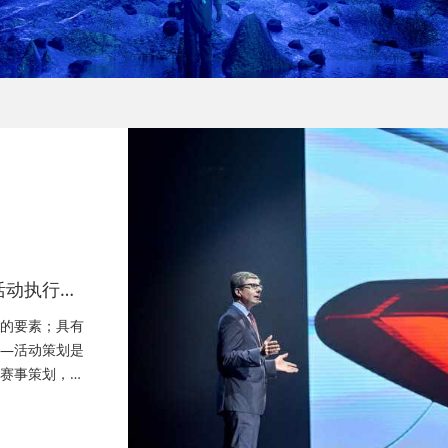
活动执行公
策划公司、
的要素；具有
—活动策划是
赛事策划，成
晚会策划、成
务、快闪路演