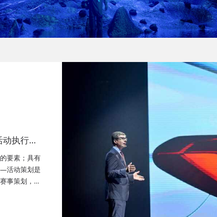
活动执行公
策划公司、
的要素；具有
—活动策划是
赛事策划，成
晚会策划、成
务、快闪路演