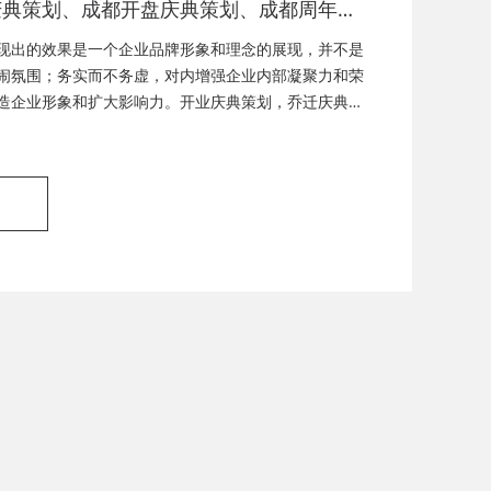
庆典策划、成都开盘庆典策划、成都周年庆
成都启动仪式策划、成都揭幕仪式策划、成
现出的效果是一个企业品牌形象和理念的展现，并不是
式策划、成都竣工仪式策划、成都封顶仪式
闹氛围；务实而不务虚，对内增强企业内部凝聚力和荣
造企业形象和扩大影响力。开业庆典策划，乔迁庆典策
都奠基仪式策划、成都签约仪式策划、成都
策划，封顶仪式策划，奠基仪式策划，企业周年庆典策
策划、成都揭牌仪式策划、成都颁奖典礼策
策划，签约仪式策划，产品发布会，产品推广活动