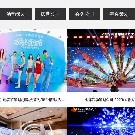
活动策划
庆典公司
会务公司
年会策划
-电音节策划/演唱会策划/舞台搭建/活动
成都活动策划公司-2025非遗
围布置/明星艺人网红邀请