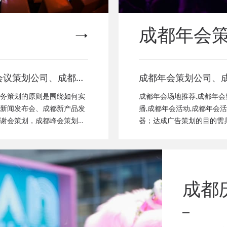
成都年会
会议策划公司、成都新
成都年会策划公司、
成都经销商会议策划、
都年会节目表演、成
务策划的原则是围绕如何实
成都年会场地推荐,成都年会
颁奖会策划、成都客户
成都年会布置公司，
新闻发布会、成都新产品发
播,成都年会活动,成都年会
谢会策划，成都峰会策划公
器；达成广告策划的目的需
都年会策划、成都会议
演，年会节目创意节
瓦，二是要实现短期营销目
会致辞发言稿，年会
了其独一性。
成都