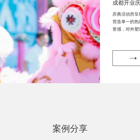
成都开业
典策划、
庆典活动所呈
都开工仪
营造单一的热
誉感，对外塑
策划、成
划，开工仪式
挂牌仪式
划，晚会演出
划
案例分享