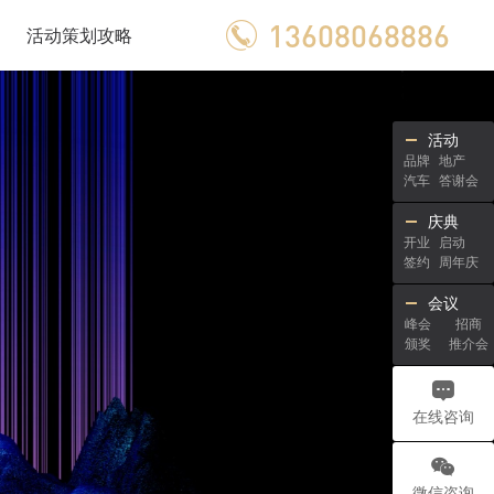
13608068886
活动策划攻略
活动
品牌
地产
汽车
答谢会
庆典
开业
启动
签约
周年庆
会议
峰会
招商
颁奖
推介会
在线咨询
微信咨询