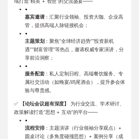
域打造“精英 + 智慧”的交流盛宴——
•
嘉宾邀请
：汇聚行业领袖、投资大咖、企业高
管，提供高端人脉链接机会；
•
主题策划
：聚焦“全球经济趋势”“投资新机
遇”“财富管理”等热点，邀请权威专家演讲，分
享前沿洞察；
•
服务配套
：私人定制日程、高端餐饮服务、专
属社交活动（如晚宴/鸡尾酒会），提升参会体
验与尊贵感。
✅
【论坛会议超有深度】
为行业交流、学术研讨、
政策解读打造“思想 + 互动”的平台——
•
流程安排
：主题演讲（行业领袖分享观点）+
圆桌讨论（多角度碰撞思想）+ 案例分享（成