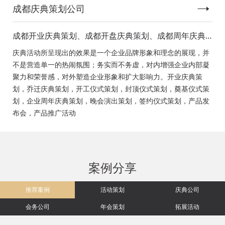
成都庆典策划公司
成都开业庆典策划、成都开盘庆典策划、成都周年庆典
策划、成都启动仪式策划、成都揭幕仪式策划、成都开
庆典活动所呈现出的效果是一个企业品牌形象和理念的展现，并
工仪式策划、成都竣工仪式策划、成都封顶仪式策划、
不是营造单一的热闹氛围；务实而不务虚，对内增强企业内部凝
成都奠基仪式策划、成都签约仪式策划、成都挂牌仪式
聚力和荣誉感，对外塑造企业形象和扩大影响力。开业庆典策
策划、成都揭牌仪式策划、成都颁奖典礼策划
划，乔迁庆典策划，开工仪式策划，封顶仪式策划，奠基仪式策
划，企业周年庆典策划，晚会演出策划，签约仪式策划，产品发
布会，产品推广活动
案例分享
推荐案例
活动策划
庆典公司
会务公司
年会策划
拓展活动