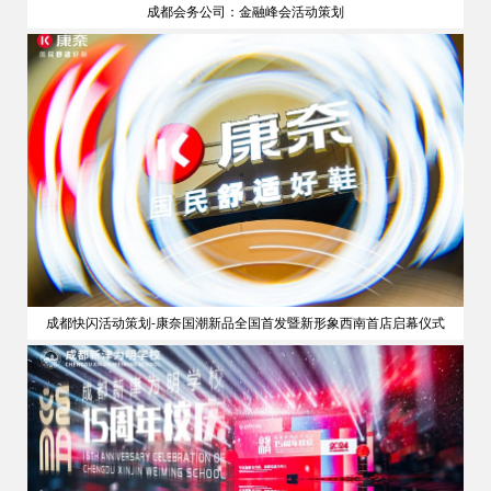
成都会务公司：金融峰会活动策划
策划
成都快闪活动策划-康奈国潮新品全国首发暨新形象西南首店启幕仪式
公