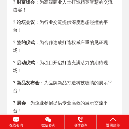
?
财富峰会
：为高端商业人士打造精英智慧的交流
盛宴！
?
论坛会议
：为行业交流提供深度思想碰撞的平
台！
?
签约仪式
：为合作达成打造权威庄重的见证现
场！
?
启动仪式
：为项目开启打造充满活力的期待现
场！
?
新品发布会
：为品牌新品打造科技吸睛的展示平
台！
?
展会
：为企业参展提供专业高效的展示交流平
台！
?
开工仪式
：为项目启动打造振奋人心的干劲现
在线咨询
微信咨询
电话咨询
返回顶部