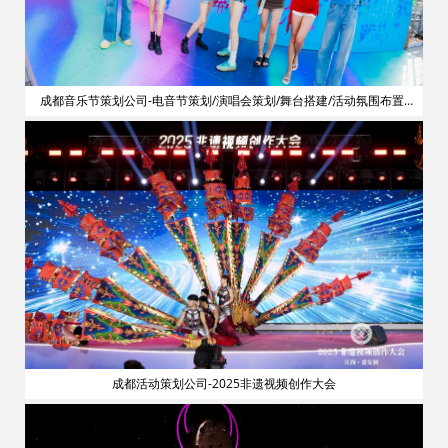
划
成都音乐节策划公司-电音节策划/演唱会策划/舞台搭建/活动氛围布置/
明星艺人网红邀请
成都活动策划公司-2025非遗视频创作大会