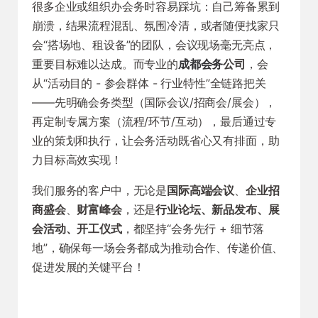
很多企业或组织办会务时容易踩坑：自己筹备累到
崩溃，结果流程混乱、氛围冷清，或者随便找家只
会“搭场地、租设备”的团队，会议现场毫无亮点，
重要目标难以达成。而专业的
成都会务
公司
，会
从“活动目的 - 参会群体 - 行业特性”全链路把关
——先明确会务类型（国际会议/招商会/展会），
再定制专属方案（流程/环节/互动），最后通过专
业的策划和执行，让会务活动既省心又有排面，助
力目标高效实现！
我们服务的客户中，无论是
国际高端会议
、
企业招
商盛会
、
财富峰会
，还是
行业论坛、新品发布、展
会活动、开工仪式
，都坚持“会务先行 + 细节落
地”，确保每一场会务都成为推动合作、传递价值、
促进发展的关键平台！