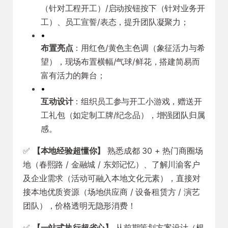
（针对工程开工）/启动按钮按下（针对业务开
工）、员工宣誓/表态，提升团队凝聚力；
•
布置亮点
：用红色/黄色主色调（象征活力与希
望），现场布置横幅/气球/鲜花，搭建简易而
富有活力的舞台；
•
互动设计
：组织员工参与开工小游戏，赠送开
工礼包（如定制工牌/纪念品），增强团队归属
感。
✅
【本地经验超懂你】
熟悉成都 30 + 热门商圈场
地（春熙路 / 金融城 / 东郊记忆）、了解川渝客户
及企业需求（活动可融入本地文化元素），直接对
接本地优质资源（场地供应商 / 设备租赁方 / 演艺
团队），价格透明无隐形消费！
✅
【一站式执行超省心】
从前期策划方案设计（根