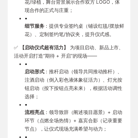
花/绿植，舞台背景展示合作双方 LOGO，体
现合作的正式与庄重；
•
细节服务
：提供专业签约桌（铺设红毯/摆放鲜
花）、定制签约笔/协议夹，提升仪式感。
✅
【启动仪式超有活力】
为项目启动、新品上市、
活动开启打造“期待 + 开启”的现场——
•
启动形式
：推杆启动（领导共同推动推杆）、
注酒启动（倒入彩色液体象征活力）、灯光按
钮启动（按下按钮点亮未来），根据活动调性
选择；
•
流程亮点
：领导致辞（阐述项目愿景）+ 启动
环节（点燃全场热情）+ 嘉宾合影（记录重要
节点），让仪式现场充满希望与动力；
•