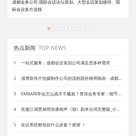
策
成都会务公司-国际会议论坛策划、大型会议策划接待、国
际会议多方连线
1
2
3
4
5
6
7
8
9
10
热点新闻
TOP NEWS
1
一站式服务：成都会议策划公司满足您多样需求
2
淄博宣传片拍摄制作公司的流程跟价格明细表 - 成都
活动策划公司
3
EMBA同学会怎么搞才不尴尬？资深会务专家：细节才
是成都会议服务的灵魂
4
笑傲江湖贾旭明张康相声《假》剧本台词完整版_小品
剧本库_知识库_成都活动公司网_策划网_方案网_文案
网_文档网
5
会议系统都包括什么设备？谢谢 ！