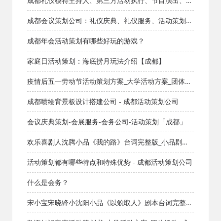
成都礼仪模特主持人、第三方活动执行、节目演出、物
料设备搭建、开业活动
成都会议策划公司：礼仪庆典、礼仪服务、活动策划、
年会策划、音响灯光
成都年会活动策划有哪些好玩的游戏？
家庭日活动策划：海底捞月玩法介绍【成都】
疫情后五一劳动节活动策划方案_大学活动方案_团体活
动_成都活动公司网_策划网_方案网_文案网_文档网
成都喷绘背景板设计搭建公司 - 成都活动策划公司
会议庆典策划-会展服务-会务公司-活动策划「成都」
欢乐喜剧人沈腾小品《我的路》台词完整版_小品剧本
库_知识库_成都活动公司网_策划网_方案网_文案网_文
活动策划都有哪些特点和特殊优势 - 成都活动策划公司
档网
什么是会务？
宋小宝宋晓锋小沈阳小品《以貌取人》剧本台词完整版