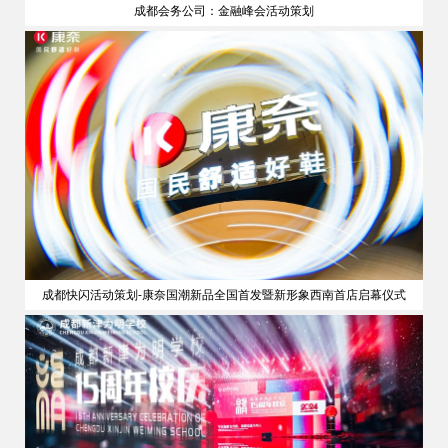
成都会务公司：金融峰会活动策划
策划
成都快闪活动策划-康奈国潮新品全国首发暨新形象西南首店启幕仪式
公