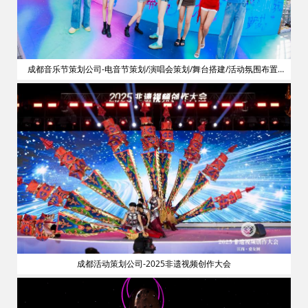
划
成都音乐节策划公司-电音节策划/演唱会策划/舞台搭建/活动氛围布置/
明星艺人网红邀请
成都活动策划公司-2025非遗视频创作大会