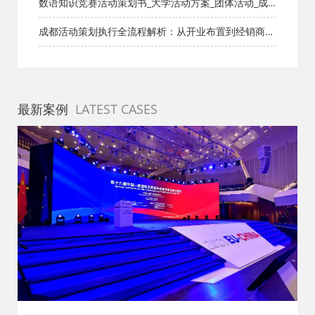
_小品剧本库_知识库_成都活动公司网_策划网_方案网_
数语知识竞赛活动策划书_大学活动方案_团体活动_成
文案网_文档网
都活动公司网_策划网_方案网_文案网_文档网
成都活动策划执行全流程解析：从开业布置到经销商大
会，老牌公司是怎么干的
最新案例
LATEST CASES