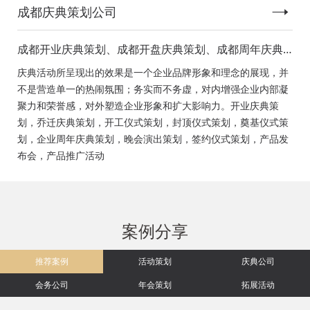
成都庆典策划公司
成都开业庆典策划、成都开盘庆典策划、成都周年庆典
策划、成都启动仪式策划、成都揭幕仪式策划、成都开
庆典活动所呈现出的效果是一个企业品牌形象和理念的展现，并
工仪式策划、成都竣工仪式策划、成都封顶仪式策划、
不是营造单一的热闹氛围；务实而不务虚，对内增强企业内部凝
成都奠基仪式策划、成都签约仪式策划、成都挂牌仪式
聚力和荣誉感，对外塑造企业形象和扩大影响力。开业庆典策
策划、成都揭牌仪式策划、成都颁奖典礼策划
划，乔迁庆典策划，开工仪式策划，封顶仪式策划，奠基仪式策
划，企业周年庆典策划，晚会演出策划，签约仪式策划，产品发
布会，产品推广活动
案例分享
推荐案例
活动策划
庆典公司
会务公司
年会策划
拓展活动