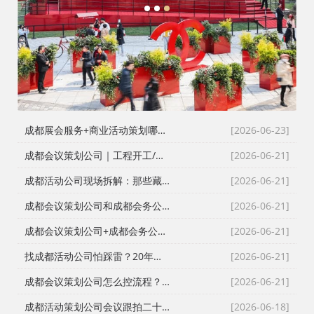
1
2
3
成都展会服务+商业活动策划哪家好？成都活动公司舞台布置演出一体化服务商
[2026-06-23]
成都会议策划公司｜工程开工/奠基/封顶/竣工仪式全案执行，成都会务接待公司搞定政企工程类高严谨度庆典活动
[2026-06-21]
成都活动公司现场拆解：那些藏在桁架与鲜花背后的“执行暗线”
[2026-06-21]
成都会议策划公司和成都会务公司到底差在哪？成都活动公司老策划师的真话
[2026-06-21]
成都会议策划公司+成都会务公司+成都会务服务公司：成都活动公司老策划师不愿公开的执行细节
[2026-06-21]
找成都活动公司怕踩雷？20年资深操盘手拆解宝宝宴与寿宴布置的隐形门槛
[2026-06-21]
成都会议策划公司怎么控流程？从LED大屏幕到沙画定制的全链路避坑指南
[2026-06-21]
成都活动策划公司会议跟拍二十七年的镜头逻辑：从医学会议到年会直播的现场记录
[2026-06-18]