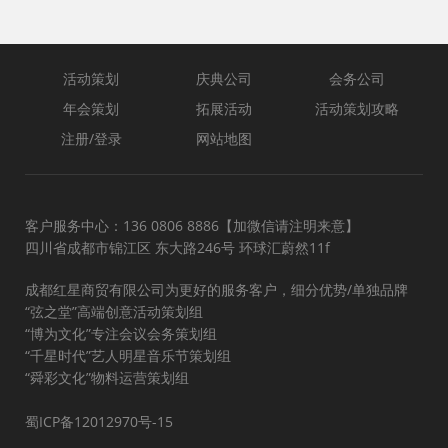
活动策划
庆典公司
会务公司
年会策划
拓展活动
活动策划攻略
注册/登录
网站地图
客户服务中心：136 0806 8886【加微信请注明来意】
四川省成都市锦江区 东大路246号 环球汇蔚然11f
成都红星商贸有限公司为更好的服务客户，细分优势/单独品牌
“弦之堂”高端创意活动策划组
“博为文化”专注会议会务策划组
“千星时代”艺人明星音乐节策划组
“舜彩文化”物料运营策划组
蜀ICP备12012970号-15