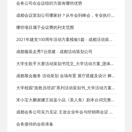
成都活动公司网_策划网_方案网_文案网_文档网
会务公司在会议组织方面有哪些优势
成都会议策划公司哪家好？从年会到峰会，专业执行是
关键
哪些项目属于会议费的列支范围
2021年建党100周年活动方案模板5篇 - 成都活动策划
公司
成都服装走秀T台搭建 - 成都活动策划公司
大学生歌手大赛活动策划书范文_大学活动方案_团体活
动_成都活动公司网_策划网_方案网_文案网_文档网
成都展会服务 活动策划 会场布置 展厅搭建及设计 舞台
设备舞台灯光布置
大学校园“急救员培训”系列活动策划书_大学活动方案_
团体活动_成都活动公司网_策划网_方案网_文案网_文档
宋小宝大鹏谢娜王祖蓝小品《美人鱼》剧本台词完整版
网
_小品剧本库_知识库_成都活动公司网_策划网_方案网_
成都会务公司实力见证 主攻企业年会与经销商会议 成
文案网_文档网
都会议服务公司提供策划接待一站式解决方案
会务接待的会前准备