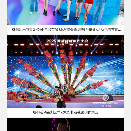
划
成都音乐节策划公司-电音节策划/演唱会策划/舞台搭建/活动氛围布置/
明星艺人网红邀请
成都活动策划公司-2025非遗视频创作大会