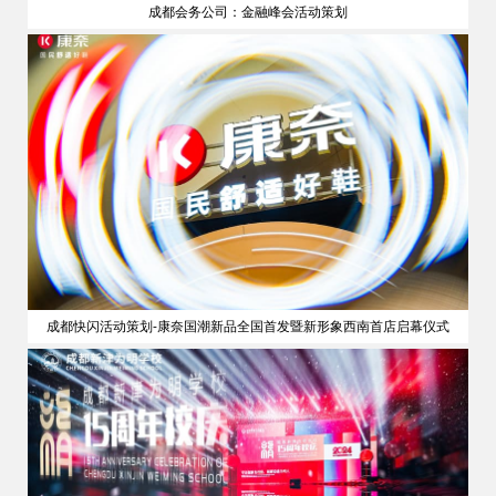
成都会务公司：金融峰会活动策划
策划
成都快闪活动策划-康奈国潮新品全国首发暨新形象西南首店启幕仪式
公