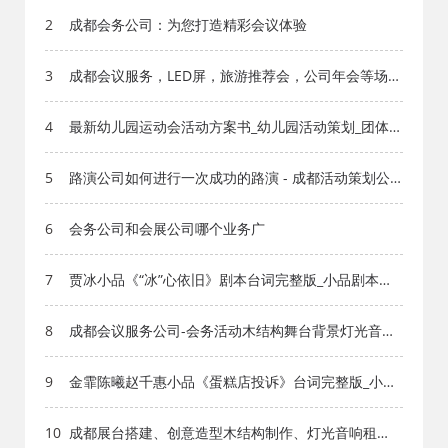
2
成都会务公司：为您打造精彩会议体验
3
成都会议服务，LED屏，旅游推荐会，公司年会等场
地！
4
最新幼儿园运动会活动方案书_幼儿园活动策划_团体活
动_成都活动公司网_策划网_方案网_文案网_文档网
5
路演公司如何进行一次成功的路演 - 成都活动策划公
司
6
会务公司和会展公司哪个业务广
7
贾冰小品《“冰”心依旧》剧本台词完整版_小品剧本库_
知识库_成都活动公司网_策划网_方案网_文案网_文档
网
8
成都会议服务公司-会务活动木结构舞台背景灯光音响
LED大屏车贴写真
9
金霏陈曦赵千惠小品《蛋糕店投诉》台词完整版_小品
剧本库_知识库_成都活动公司网_策划网_方案网_文案
网_文档网
10
成都展台搭建、创意造型木结构制作、灯光音响租