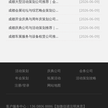
成都大型活动策划公司推荐｜会议策划、庆典执行、年会演艺一站式服务
[2026-06-09]
成都会展论坛与综艺晚会策划公司推荐｜活动策划执行与资源整合专家
[2026-06-09]
成都开业庆典与周年庆策划公司推荐｜专业舞台搭建与高端现场布置
[2026-06-09]
成都庆典公司与活动策划推荐｜跨年晚会、元旦晚会、企业年会一站式执行
[2026-06-09]
成都车展服务与设备租赁公司推荐｜新车上市、试驾活动、巡展全案执行
[2026-06-09]
活动策划
庆典公司
会务公司
年会策划
拓展活动
活动策划攻略
注册/登录
网站地图
客户服务中心：136 0806 8886【加微信请注明来意】