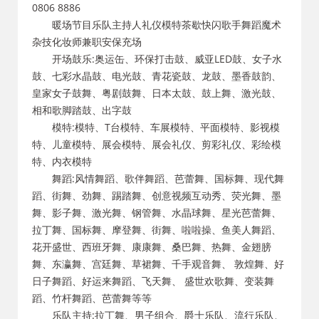
0806 8886
暖场节目乐队主持人礼仪模特茶歇快闪歌手舞蹈魔术
杂技化妆师兼职安保充场
开场鼓乐:奥运缶、环保打击鼓、威亚LED鼓、女子水
鼓、七彩水晶鼓、电光鼓、青花瓷鼓、龙鼓、墨香鼓韵、
皇家女子鼓舞、粤剧鼓舞、日本太鼓、鼓上舞、激光鼓、
相和歌脚踏鼓、出字鼓
模特:模特、T台模特、车展模特、平面模特、影视模
特、儿童模特、展会模特、展会礼仪、剪彩礼仪、彩绘模
特、内衣模特
舞蹈:风情舞蹈、歌伴舞蹈、芭蕾舞、国标舞、现代舞
蹈、街舞、劲舞、踢踏舞、创意视频互动秀、荧光舞、墨
舞、影子舞、激光舞、钢管舞、水晶球舞、星光芭蕾舞、
拉丁舞、国标舞、摩登舞、街舞、啦啦操、鱼美人舞蹈、
花开盛世、西班牙舞、康康舞、桑巴舞、热舞、金翅膀
舞、东瀛舞、宫廷舞、草裙舞、千手观音舞、 敦煌舞、好
日子舞蹈、好运来舞蹈、飞天舞、 盛世欢歌舞、变装舞
蹈、竹杆舞蹈、芭蕾舞等等
乐队主持:拉丁舞、男子组合、爵士乐队、流行乐队、