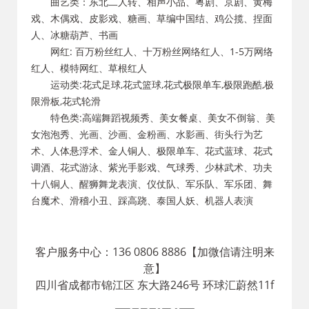
曲艺类：东北二人转、相声小品、粤剧、京剧、黄梅
戏、木偶戏、皮影戏、糖画、草编中国结、鸡公揽、捏面
人、冰糖葫芦、书画
网红: 百万粉丝红人、十万粉丝网络红人、1-5万网络
红人、模特网红、草根红人
运动类:花式足球,花式篮球,花式极限单车,极限跑酷,极
限滑板,花式轮滑
特色类:高端舞蹈视频秀、美女餐桌、美女不倒翁、美
女泡泡秀、光画、沙画、金粉画、水影画、街头行为艺
术、人体悬浮术、金人铜人、极限单车、花式蓝球、花式
调酒、花式游泳、紫光手影戏、气球秀、少林武术、功夫
十八铜人、醒狮舞龙表演、仪仗队、军乐队、军乐团、舞
台魔术、滑稽小丑、踩高跷、泰国人妖、机器人表演
客户服务中心：136 0806 8886【加微信请注明来
意】
四川省成都市锦江区 东大路246号 环球汇蔚然11f