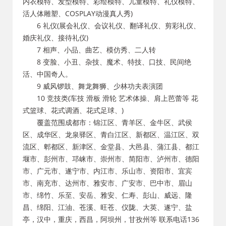
内衣模特、发型模特、彩绘模特、儿童模特、礼仪模特、
活人体雕塑、COSPLAY动漫真人秀)
6 礼仪(展会礼仪、会议礼仪、翻译礼仪、剪彩礼仪、
婚庆礼仪、接待礼仪)
7 相声、小品、曲艺、模仿秀、二人转
8 变脸、小丑、杂技、魔术、特技、口技、民间绝
活、中国奇人。
9 威风锣鼓、舞龙舞狮、少林功夫表演团
10 竞技类(车技 滑板 滑轮 艺术体操、肩上芭蕾等 花
式篮球、花式调酒、花式足球、)
覆盖范围成都市：锦江区、青羊区、金牛区、武侯
区、成华区、龙泉驿区、青白江区、新都区、温江区、双
流区、郫都区、新津区、金堂县、大邑县、蒲江县、都江
堰市、彭州市、邛崃市、崇州市、简阳市、泸州市、德阳
市、广元市、遂宁市、内江市、乐山市、资阳市、宜宾
市、南充市、达州市、雅安市、广安市、巴中市、眉山
市、绵竹、乐至、安岳、雅安、仁寿、彭山、威远、隆
昌、绵阳、江油、苍溪、旺苍、仪陇、大英、遂宁、盐
亭，汉中，重庆，西昌，阿坝州，甘孜州等 联系电话136