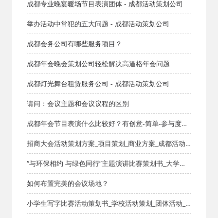
知识库_成都活动公司网_策划网_方案网_文案网_文档网
成都专业晚宴暖场节目表演团体 - 成都活动策划公司
举办活动中常犯的五大问题 - 成都活动策划公司
成都会务公司有哪些服务项目？
成都年会晚会策划公司轻松解决高逼格年会问题
成都灯光舞台租赁服务公司 - 成都活动策划公司
请问：会议主题和会议议程的区别
成都年会节目表演什么比较好？有创意-简单-参与度高
的
招商大会活动策划方案_项目策划_商业方案_成都活动
公司网-策划网,方案网,网站策划,网站计划,策划的爱
“与环保相约 与绿色同行”主题演讲比赛策划书_大学活
动方案_团体活动_成都活动公司网_策划网_方案网_文案
如何布置完美的会议场地？
网_文档网
小学生写字比赛活动策划书_学校活动策划_团体活动_