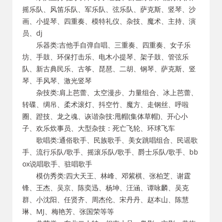
摇乐队、风笛乐队、军乐队、弦乐队、萨克斯、竖琴、沙
画、小提琴、四重奏、模特礼仪、杂技、魔术、主持、演
员、dj
乐器类:吉他手自弹自唱、三重奏、四重奏、女子乐
坊、手鼓、环保打击乐、电木小提琴、架子鼓、管弦乐
队、新古典民乐、古筝、琵琶、二胡、钢琴、萨克斯、竖
琴、手风琴、激光竖琴
杂技类:肩上芭蕾、太空漫步、力量组合、冰上芭蕾、
转碟、绸吊、柔术滚灯、抖空竹、魔方、走钢丝、呼啦
圈、蹬技、龙之魂、诙谐杂技:甩帽(集体草帽)、开心小
子、欢乐炊事员、大型杂技：死亡飞轮、环球飞车
歌唱类:通俗歌手、民族歌手、美女跳唱组合、民谣歌
手、流行乐队/歌手、摇滚乐队/歌手、爵士乐队/歌手、bb
ox说唱歌手、驻唱歌手
模仿秀类:四大天王、林峰、邓紫棋、张柏芝、谢霆
锋、王杰、吴京、陈奕迅、杨坤、汪涵、谭咏麟、吴克
群、小沈阳、任贤齐、周杰伦、宋丹丹、赵本山、陈慧
琳、MJ、梅艳芳、张国荣等等