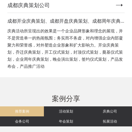
成都庆典策划公司
成都开业庆典策划、成都开盘庆典策划、成都周年庆典
策划、成都启动仪式策划、成都揭幕仪式策划、成都开
庆典活动所呈现出的效果是一个企业品牌形象和理念的展现，并
工仪式策划、成都竣工仪式策划、成都封顶仪式策划、
不是营造单一的热闹氛围；务实而不务虚，对内增强企业内部凝
成都奠基仪式策划、成都签约仪式策划、成都挂牌仪式
聚力和荣誉感，对外塑造企业形象和扩大影响力。开业庆典策
策划、成都揭牌仪式策划、成都颁奖典礼策划
划，乔迁庆典策划，开工仪式策划，封顶仪式策划，奠基仪式策
划，企业周年庆典策划，晚会演出策划，签约仪式策划，产品发
布会，产品推广活动
案例分享
推荐案例
活动策划
庆典公司
会务公司
年会策划
拓展活动