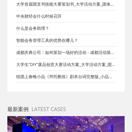
大学首届团支书技能大赛策划书_大学活动方案_团体活
动_成都活动公司网_策划网_方案网_文案网_文档网
中央财经会什么时候召开
什么是会务助理？
智能会务管理工具的优势在哪儿？
成都庆典公司：如何策划一场好的活动 - 成都活动策划
公司
大学生“DIY”废品创意大赛活动方案_大学活动方案_团体
活动_成都活动公司网-策划网,方案网,网站策划,网站计
组团上春晚小品《拜托教练》剧本台词完整版_小品剧
划,策划的爱
本库_知识库_成都活动公司网_策划网_方案网_文案网_
文档网
最新案例
LATEST CASES