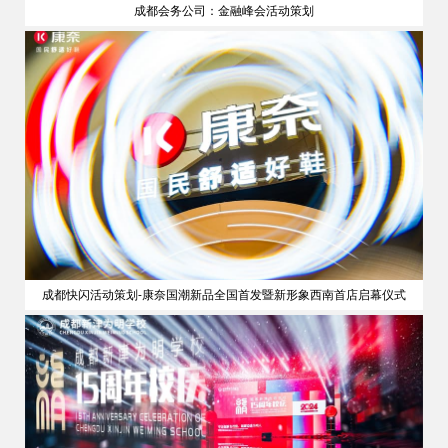
成都会务公司：金融峰会活动策划
策划
成都快闪活动策划-康奈国潮新品全国首发暨新形象西南首店启幕仪式
公