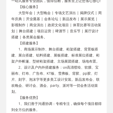
一站式服务专业团队，值得信赖，服务至上让您省心放心!
【核心服务】
大型年会 | 大型晚会 | 专场文艺演出 | 揭牌仪式 | 周
年庆典 | 开业奠基 | 会务论坛 | 新品发布 | 展示展览 |
影视制作 | 商业演出 | 政府文化项目 | 体育比赛等活动策
划 | 舞台搭建 | 项目运营 | 啤酒节 | 音乐节 | 展厅设计
搭建 | 各类展会服务。
【搭建服务】
1、商场展示制作、舞台搭建、桁架搭建、背景板搭
建、展台搭建、铝料搭建、展板搭建、标准展位搭建、桁
架户外帐篷、型材桁架搭建、主场展团搭建、场地布置。
2、设计及户内外搭建服务：uv高清喷绘、软膜、宝
丽布、灯布、广告布、KT板、雪弗板、背胶、pp胶、灯
片、刻字、泡沫字等更多美工设计安装。新品发布会、联
欢晚会、研讨会、酒会、party、派对等一切会务活动策
划。
【服务优势】
1、我们善于沟通协调：专精专注，确保每个项目都得
到全方位的服务。