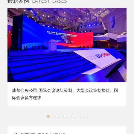
最新案例
LATEST CASES
策
成都会务公司-国际会议论坛策划、大型会议策划接待、国
际会议多方连线
1
2
3
4
5
6
7
8
9
10