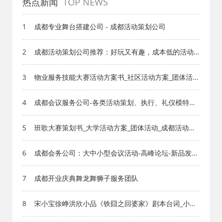
热点新闻
TOP NEWS
1
成都专业舞台搭建公司 - 成都活动策划公司
2
成都活动策划公司推荐：好玩又有趣，成本低的活动
策划主题有哪些？
3
物业服务技能大赛活动方案书_社区活动方案_团体活动
_成都活动公司网_策划网_方案网_文案网_文档网
4
成都会议服务公司-各类活动策划、执行、礼仪模特、
主持、庆典策划、会务展会、车展巡展
5
班歌大赛策划书_大学活动方案_团体活动_成都活动公
司网_策划网_方案网_文案网_文档网
6
成都会务公司：大中小型会议活动-高峰论坛-新品发布
会-颁奖晚会-经销商会议服务
7
成都开业庆典舞龙舞狮子服务团队
8
宋小宝徐峥洪欣小品《铁囧之回婆家》剧本台词_小品
剧本库_知识库_成都活动公司网_策划网_方案网_文案