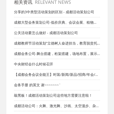
相关资讯
RELEVANT NEWS
分享的3中类型活动策划的区别 - 成都活动策划公司
成都大型会务策划公司-低价庆典、会议会展、租物
料、主持礼仪、展览策划、
公关活动要怎么做好 - 成都活动策划公司
成都教师节活动策划“立德树人奋进担当，教育脱贫托
举希望”主题活动策划_教师节活动方案_节日方案_成都
成都会务公司-舞台搭建，桁架搭建，场地布置，展示
活动公司网
展览
中央财经会什么时候召开
【成都会务会议全能王】时装/新闻/新品/招商/年会/答
谢会全包，25年专业团队，13608068886让每场会议
会务手册 的英文 谢~~~~~~~`
都出彩！
敲黑板！成都活动策划公司这些地方需要注意啦！
成都活动公司：火舞、激光舞、沙画、太空漫步、杂