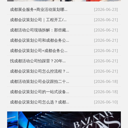
成都展会服务+商业活动策划哪家好？成都活动公司舞台布置演出一体化服务商
[2026-06-23]
成都会议策划公司｜工程开工/奠基/封顶/竣工仪式全案执行，成都会务接待公司搞定政企工程类高严谨度庆典活动
[2026-06-21]
成都活动公司现场拆解：那些藏在桁架与鲜花背后的“执行暗线”
[2026-06-21]
成都会议策划公司和成都会务公司到底差在哪？成都活动公司老策划师的真话
[2026-06-21]
成都会议策划公司+成都会务公司+成都会务服务公司：成都活动公司老策划师不愿公开的执行细节
[2026-06-21]
找成都活动公司怕踩雷？20年资深操盘手拆解宝宝宴与寿宴布置的隐形门槛
[2026-06-21]
成都会议策划公司怎么控流程？从LED大屏幕到沙画定制的全链路避坑指南
[2026-06-21]
成都活动策划公司会议跟拍二十七年的镜头逻辑：从医学会议到年会直播的现场记录
[2026-06-18]
成都会议策划公司的一站式设备配套：从舞台搭建到LED屏的现场逻辑
[2026-06-18]
成都会议策划公司怎么选？成都会务公司与成都活动执行公司全流程服务拆解
[2026-06-10]