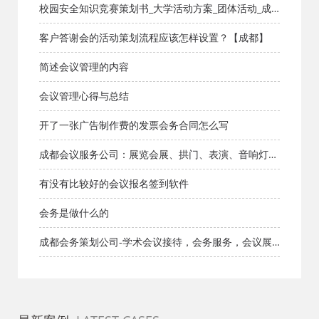
都活动公司网
校园安全知识竞赛策划书_大学活动方案_团体活动_成
都活动公司网_策划网_方案网_文案网_文档网
客户答谢会的活动策划流程应该怎样设置？【成都】
简述会议管理的内容
会议管理心得与总结
开了一张广告制作费的发票会务合同怎么写
成都会议服务公司：展览会展、拱门、表演、音响灯光
租赁
有没有比较好的会议报名签到软件
会务是做什么的
成都会务策划公司-学术会议接待，会务服务，会议展
览，舞台灯光租赁