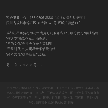
客户服务中心：136 0806 8886【加微信请注明来意】
四川省成都市锦江区 东大路246号 环球汇蔚然11f
成都红星商贸有限公司为更好的服务客户，细分优势/单独品牌
“弦之堂”高端创意活动策划组
“博为文化”专注会议会务策划组
“千星时代”艺人明星音乐节策划组
“舜彩文化”物料运营策划组
蜀ICP备12012970号-15
免责声明：本站部分图片或是文字源于注册用户上传，供学习或分享，虽
然本站提供存储空间，但内容并不代表本站观点。图片版权归原作者所有
(包括但不限于文字、图片、图表、肖像权、著作权、商标权、商业信息
等)，如有侵权请及时联系我们删除。