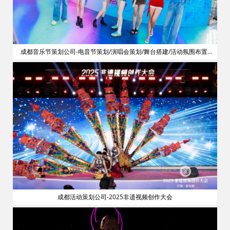
划
成都音乐节策划公司-电音节策划/演唱会策划/舞台搭建/活动氛围布置/
明星艺人网红邀请
成都活动策划公司-2025非遗视频创作大会