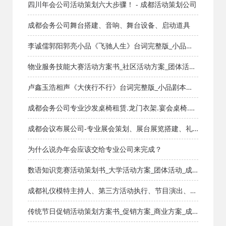
技，主持人 - 成都活动策划公司
四川年会公司活动策划六大步骤！ - 成都活动策划公司
成都会务公司舞台搭建、音响、舞台设备、启动道具
李诚儒郭阳郭亮小品《飞驰人生》台词完整版_小品剧
本库_知识库_成都活动公司网_策划网_方案网_文案网_
物业服务技能大赛活动方案书_社区活动方案_团体活动
文档网
_成都活动公司网_策划网_方案网_文案网_文档网
卢鑫玉浩相声《大侠行不行》台词完整版_小品剧本库_
知识库_成都活动公司网_策划网_方案网_文案网_文档网
成都会务公司专业沙发桌椅租赁.龙门衣架.宴会桌椅.吧
桌吧椅.帐篷铁马租赁出租
成都会议布展公司-专业展会策划、展台展览搭建、礼
仪庆典活动
为什么说办年会应该交给专业公司来完成？
数语知识竞赛活动策划书_大学活动方案_团体活动_成
都活动公司网_策划网_方案网_文案网_文档网
成都礼仪模特主持人、第三方活动执行、节目演出、物
料设备搭建、开业活动
传统节日促销活动策划方案书_促销方案_商业方案_成