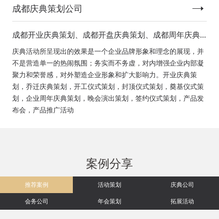
成都庆典策划公司
成都开业庆典策划、成都开盘庆典策划、成都周年庆典
策划、成都启动仪式策划、成都揭幕仪式策划、成都开
庆典活动所呈现出的效果是一个企业品牌形象和理念的展现，并
工仪式策划、成都竣工仪式策划、成都封顶仪式策划、
不是营造单一的热闹氛围；务实而不务虚，对内增强企业内部凝
成都奠基仪式策划、成都签约仪式策划、成都挂牌仪式
聚力和荣誉感，对外塑造企业形象和扩大影响力。开业庆典策
策划、成都揭牌仪式策划、成都颁奖典礼策划
划，乔迁庆典策划，开工仪式策划，封顶仪式策划，奠基仪式策
划，企业周年庆典策划，晚会演出策划，签约仪式策划，产品发
布会，产品推广活动
案例分享
推荐案例
活动策划
庆典公司
会务公司
年会策划
拓展活动